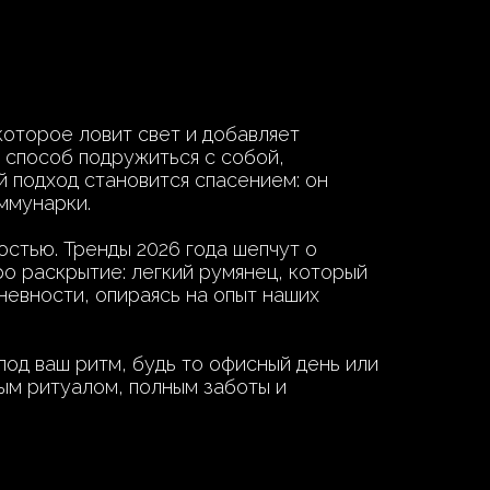
которое ловит свет и добавляет
а способ подружиться с собой,
й подход становится спасением: он
ммунарки.
стью. Тренды 2026 года шепчут о
про раскрытие: легкий румянец, который
дневности, опираясь на опыт наших
под ваш ритм, будь то офисный день или
ным ритуалом, полным заботы и