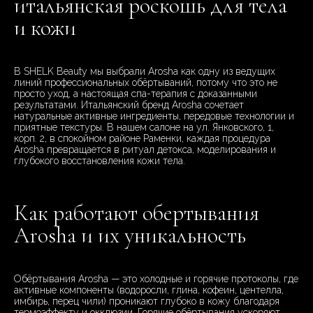
итальянская роскошь для тела
и кожи
В SHELK Beauty мы выбрали Arosha как одну из ведущих
линий профессиональных обёртываний, потому что это не
просто уход, а настоящая спа-терапия с доказанными
результатами. Итальянский бренд Arosha сочетает
натуральные активные ингредиенты, передовые технологии и
приятные текстуры. В нашем салоне на ул. Янковского, 1,
корп. 2, в спокойном районе Раменки, каждая процедура
Arosha превращается в ритуал детокса, моделирования и
глубокого восстановления кожи тела.
Как работают обертывания
Arosha и их уникальность
Обёртывания Arosha — это холодные и горячие протоколы, где
активные компоненты (водоросли, глина, кофеин, центелла,
имбирь, перец чили) проникают глубоко в кожу благодаря
термоэффекту и окклюзии. Горячие обёртывания ускоряют