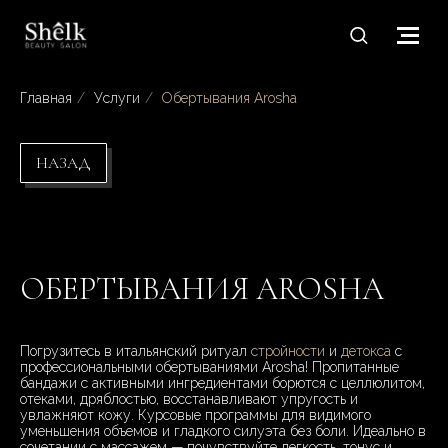
Главная
/
Услуги
/
Обертывания Arosha
НАЗАД
ОБЕРТЫВАНИЯ AROSHA
Погрузитесь в итальянский ритуал
стройности
и
детокса
с
профессиональными обертываниями Arosha! Пропитанные
бандажи с активными ингредиентами борются с целлюлитом,
отеками, дряблостью, восстанавливают упругость и
увлажняют кожу. Курсовые программы для видимого
уменьшения объемов и гладкого силуэта без боли. Идеально в
сочетании с массажем — почувствуйте легкость, тонус и