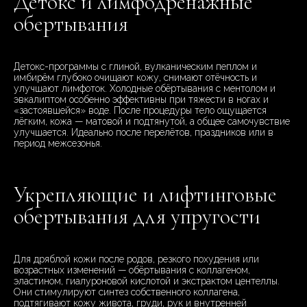
Детокс и лимфодренажные
обертывания
Детокс-программы с глиной, вулканическим пеплом и
имбирём глубоко очищают кожу, снимают отёчность и
улучшают лимфоток. Холодные обёртывания с ментолом и
эвкалиптом особенно эффективны при тяжести в ногах и
«застоявшейся» воде. После процедуры тело ощущается
лёгким, кожа — матовой и подтянутой, а общее самочувствие
улучшается. Идеально после перелётов, праздников или в
период межсезонья.
Укрепляющие и лифтинговые
обертывания для упругости
Для дряблой кожи после родов, резкого похудения или
возрастных изменений — обёртывания с коллагеном,
эластином, гиалуроновой кислотой и экстрактом центеллы.
Они стимулируют синтез собственного коллагена,
подтягивают кожу живота, груди, рук и внутренней