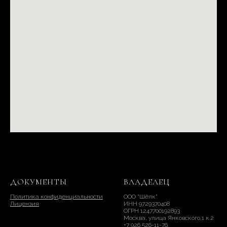
ДОКУМЕНТЫ
ВЛАДЕЛЕЦ
Политика конфиденциальности
ООО "Шёлк"
Лицензия
ИНН 9729370408
ОГРН 1247700192893
Москва, улица Янковского,1 к.2
+7 926 526-11-76