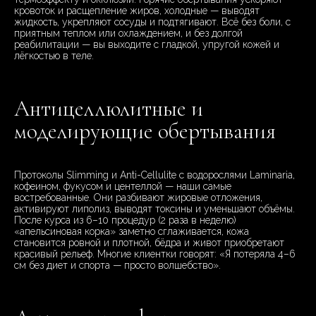
кровоток и расщепление жиров, холодные — выводят
жидкость, укрепляют сосуды и подтягивают. Всё без боли, с
приятным теплом или охлаждением, и без долгой
реабилитации — вы выходите с гладкой, упругой кожей и
лёгкостью в теле.
Антицеллюлитные и
моделирующие обертывания
Протоколы Slimming и Anti-Cellulite с водорослями Laminaria,
кофеином, фукусом и центеллой — наши самые
востребованные. Они разбивают жировые отложения,
активируют липолиз, выводят токсины и уменьшают объёмы.
После курса из 6–10 процедур (2 раза в неделю)
«апельсиновая корка» заметно сглаживается, кожа
становится ровной и плотной, бёдра и живот приобретают
красивый рельеф. Многие клиентки говорят: «Я потеряла 4–6
см без диет и спорта — просто волшебство».