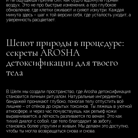
и ты ощущаешь прилив сил, как будто вдохнула горный
воздух. Это не про быстрые изменения, а про глубокое
обновление, где клетки оживают и сияют изнутри. Каждая
минута здесь – шаг к той версии себя, где усталость уходит, а
уверенность расцветает.
Шепот природы в процедуре:
секреты AROSHA
детоксификации для твоего
тела
В Шелк мы создали пространство, где Arosha детоксификация
становится личным ритуалом. Натуральные ингредиенты
бандажей проникают глубоко, помогая телу отпустить всё
лишнее – от отёков до скрытых токсинов. Ты ляжешь в уютной
атмосфере, и через час почувствуешь, как рельеф кожи
выравнивается, а лёгкость разливается по венам. Это как
тихий диалог с собой, где тело благодарит за заботу,
становясь более упругим и живым. Мы делаем это доступно,
чтобы ты могла возвращаться снова и снова.