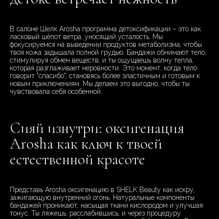
В салоне Шелк Arosha программа детоксификации – это как
ласковый шёпот ветра, уносящий усталость. Мы
фокусируемся на выведении продуктов метаболизма, чтобы
твоя кожа задышала полной грудью. Бандажи обнимают тело,
стимулируя обмен веществ, и ты ощущаешь волну тепла,
которая разглаживает неровности. Это момент, когда тело
говорит "спасибо", становясь более эластичным и готовым к
новым приключениям. Мы делаем это выгодно, чтобы ты
чувствовала себя особенной.
Сияй изнутри: оксигенация
Arosha как ключ к твоей
естественной красоте
Представь Arosha оксигенацию в SHELK Beauty как искру,
зажигающую внутренний огонь. Натуральные компоненты
бандажей проникают, насыщая ткани кислородом и улучшая
тонус. Ты ляжешь, расслабившись, и через процедуру