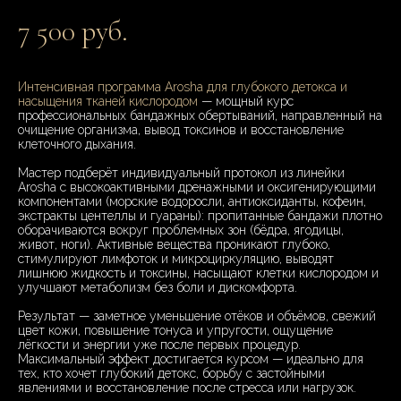
7 500 руб.
Интенсивная программа Arosha для глубокого детокса и
насыщения тканей кислородом
— мощный курс
профессиональных бандажных обертываний, направленный на
очищение организма, вывод токсинов и восстановление
клеточного дыхания.
Мастер подберёт индивидуальный протокол из линейки
Arosha с высокоактивными дренажными и оксигенирующими
компонентами (морские водоросли, антиоксиданты, кофеин,
экстракты центеллы и гуараны): пропитанные бандажи плотно
оборачиваются вокруг проблемных зон (бёдра, ягодицы,
живот, ноги). Активные вещества проникают глубоко,
стимулируют лимфоток и микроциркуляцию, выводят
лишнюю жидкость и токсины, насыщают клетки кислородом и
улучшают метаболизм без боли и дискомфорта.
Результат — заметное уменьшение отёков и объёмов, свежий
цвет кожи, повышение тонуса и упругости, ощущение
лёгкости и энергии уже после первых процедур.
Максимальный эффект достигается курсом — идеально для
тех, кто хочет глубокий детокс, борьбу с застойными
явлениями и восстановление после стресса или нагрузок.