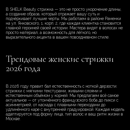
В SHELK Beauty стрижка — это не просто укорочение длины,
а создание образа, который отражает вашу суть и
подчёркивает лучшие черты. Мы работаем в районе Раменки
на ул. Янковского, 1, корп. 2, где каждая клиентка становится
главной героиней своей истории. Мастера видят в волосах не
просто материал, а возможность для лёгкого, но
выразительного акцента в вашем повседневном стиле.
Трендовые женские стрижки
2026 года
В 2026 году правит бал естественность с ноткой дерзости:
стрижки с мягкими текстурами, живыми слоями и
естественным объёмом у корней. Мы предлагаем всё самое
актуальное — от утончённого французского боба до пикси с
асимметрией, от каскада с плавными переходами до
удлинённого каре с внутренней градуировкой. Каждая модель
адаптируется под форму лица, тип волос и ваш ритм жизни в
Москве.