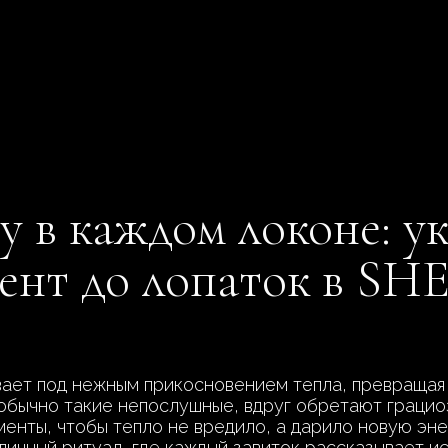
у в каждом локоне: у
ент до лопаток в SH
ает под нежным прикосновением тепла, превращая 
 обычно такие непослушные, вдруг обретают грацио
нты, чтобы тепло не вредило, а дарило новую эне
 личный ритуал, где каждый завиток рассказывает и