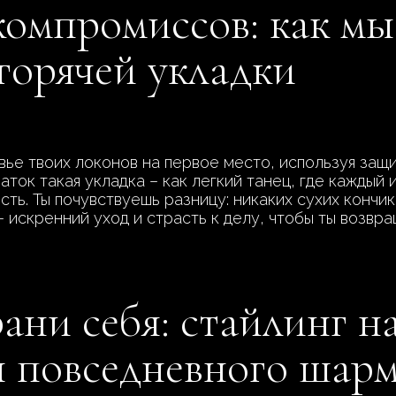
компромиссов: как м
 горячей укладки
вье твоих локонов на первое место, используя защ
опаток такая укладка – как легкий танец, где кажды
ть. Ты почувствуешь разницу: никаких сухих кончик
 искренний уход и страсть к делу, чтобы ты возвра
ани себя: стайлинг н
 повседневного шар