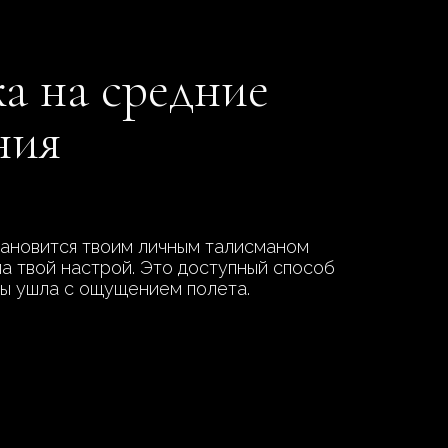
ка на средние
ния
становится твоим личным талисманом
а твой настрой. Это доступный способ
ты ушла с ощущением полета.