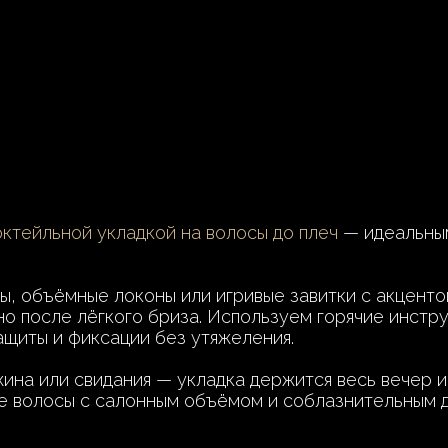
октейльной укладкой на волосы до плеч
— идеальным
ы, объёмные локоны или игривые завитки с акценто
но после лёгкого бриза. Используем горячие инстр
щиты и фиксации без утяжеления.
жина или свидания — укладка держится весь вечер 
ие волосы с салонным объёмом и соблазнительным 