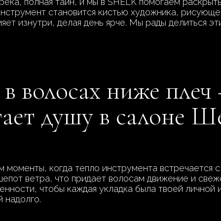
 река, полная тайн, и мы в SHELK помогаем раскрыт
 инструмент становится кистью художника, рисующег
ияет изнутри, делая день ярче. Мы рады делиться э
в волосах ниже плеч 
гает душу в салоне Ш
 моменты, когда тепло инструмента встречается с 
шепот ветра, что придает волосам движение и свеже
енности, чтобы каждая укладка была твоей личной
й надолго.