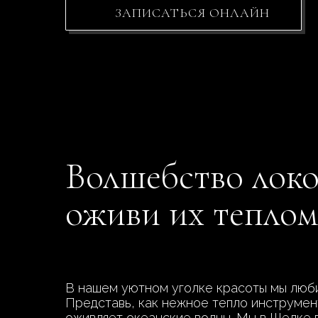
ЗАПИСАТЬСЯ ОНЛАЙН
Волшебство локо
оживи их теплом
В нашем уютном уголке красоты мы любим
Представь, как нежное тепло инструмент
оживляет океанские волны. Мы в Шелке п