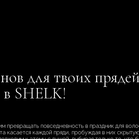
нов для твоих прядей
 в SHELK!
 превращать повседневность в праздник для волос,
а касается каждой пряди, пробуждая в них скрытую
одходим к этому с душой, выбирая только то, что 