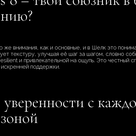
онию?
 же внимания, как и основные, и в Шелк это поним
ет текстуру, улучшая её шаг за шагом, словно соби
esilient и привлекательной на ощупь. Это честный с
е искренней поддержки.
 уверенности с кажд
 зоной