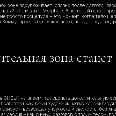
ной зоне вдруг оживает, словно после долгого, лас
чатый RF-лифтинг Morpheus 8, который нежно прон
не просто процедура – это момент, когда тело шеп
в Коммунарке, на ул. Янковского, всегда рады пода
ительная зона стане
 в SHELK мы знаем, как сделать дополнительную з
работает как тихий художник, мягко корректируя т
ульсирует, возвращая упругость и свежесть, без ли
ая сессия – как личный разговор с твоим телом, по