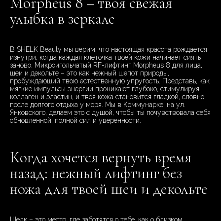
Morpheus 8 – твоя свежая
улыбка в зеркале
В SHELK Beauty мы верим, что настоящая красота рождается
изнутри, когда каждая клеточка твоей кожи начинает сиять
заново. Микроигольчатый RF-лифтинг Morpheus 8 для лица,
шеи и декольте – это как нежный шепот природы,
пробуждающий твою естественную упругость. Представь, как
мягкие импульсы энергии проникают глубоко, стимулируя
коллаген и эластин, и твоя кожа становится гладкой, словно
после долгого отдыха у моря. Мы в Коммунарке, на ул.
Янковского, делаем это с душой, чтобы ты почувствовала себя
обновленной, полной сил и уверенности.
Когда хочется вернуть время
назад: нежный лифтинг без
ножа для твоей шеи и декольте
Шелк – это место, где заботятся о тебе, как о близком