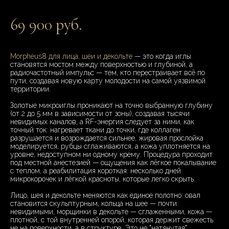
69 900 руб.
Morpheus8 для лица, шеи и декольте
— это когда иглы
становятся мостом между поверхностью и глубиной, а
радиочастотный импульс — тем, кто перестраивает всё по
пути, создавая новую карту молодости на самой уязвимой
территории.
Золотые микроиглы проникают на точно выбранную глубину
(от 2 до 5 мм в зависимости от зоны), создавая тысячи
невидимых каналов, а RF-энергия следует за ними, как
точный ток: нагревает ткани до точки, где коллаген
разрушается и возрождается сильнее, жировая прослойка
моделируется, рубцы сглаживаются, а кожа уплотняется на
уровне, недоступном ни одному крему. Процедура проходит
под местной анестезией — ощущения как лёгкое покалывание
с теплом, а реабилитация короткая: несколько дней
микрокорочек и лёгкой красноты, которые легко скрыть.
Лицо, шея и декольте меняются как единое полотно: овал
становится скульптурным, кольца на шее — почти
невидимыми, морщинки в декольте — сглаженными, кожа —
плотной, с той внутренней опорой, которая держит свежесть
не на поверхности, а в структуре. Это не "натянутая"