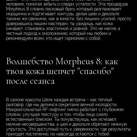
человеке, помогая забыть о следах усталости. Эта процедура
Morpheus 8 словно ласковый бриз, который разглаживает
морщинки и подтягивает контуры, делая шею и декольте
такими же свежими, как в юности. Без лишних усилий, просто
доверившись нашим мастерам, ты увидишь, как кожа
оживает, становясь эластичной и ровной. Это не магия, а
честный подход к омоложению, который мы любим и
рекомендуем всем, кто ищет гармонию с собой.
Волшебство Morpheus 8: как
твоя кожа шепчет "спасибо"
после сеанса
В салоне красоты Шелк каждая встреча – как теплый
разговор, где мы делимся секретами вечной молодости.
Микроигольчатый RF-лифтинг мягко работает с глубокими
слоями, улучшая текстуру и тон, чтобы лицо сияло
естественным блеском. Ты почувствуешь, как исчезают
мелкие несовершенства, а шея и декольте обретают нежную
упругость. Это доступный путь к уверенности, где результаты
приходят постепенно, но навсегда остаются с тобой.