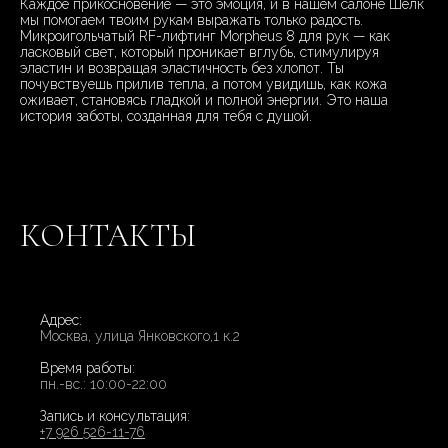
Каждое прикосновение — это эмоция, и в нашем салоне Шелк
мы помогаем твоим рукам выражать только радость.
Микроигольчатый RF-лифтинг Morpheus 8 для рук — как
ласковый свет, который проникает вглубь, стимулируя
эластин и возвращая эластичность без хлопот. Ты
почувствуешь прилив тепла, а потом увидишь, как кожа
оживает, становясь гладкой и полной энергии. Это наша
история заботы, созданная для тебя с душой.
КОНТАКТЫ
Адрес:
Москва, улица Янковского,1 к.2
Время работы:
пн.-вс.: 10:00-22:00
Запись и консультация:
+7 926 526-11-76