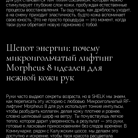
для рук становится тем тихим союзником, который нежно
стимулирует глубокие слои кожи, пробуждая естественные
процессы восстановления. Ты ощутишь, как дряблость уходит,
а на смену приходит эластичность, будто кожа вспоминает
свою юность. Это не просто процедура — это момент, когда
твои руки обретают новую гармонию с тобой.
Шепот энергии: почему
микроигольчатый лифтинг
Morpheus 8 идеален для
нежной кожи рук
Руки часто выдают секреты возраста, но в SHELK мы знаем,
как переписать эту историю с любовью. Микроигольчатый RF-
лифтинг Morpheus 8 для рук использует тонкие импульсы,
чтобы разбудить коллаген, делая кожу плотнее и ровнее,
словно шелковый шарф на ветру. Ты почувствуешь легкое
тепло, которое дарит уверенность, а результат — это руки,
готовые к ласковым прикосновениям без следов времени. В
Коммунарке, рядом с Калужским шоссе, мы делаем это
доступно и искренне, чтобы твоя красота расцветала