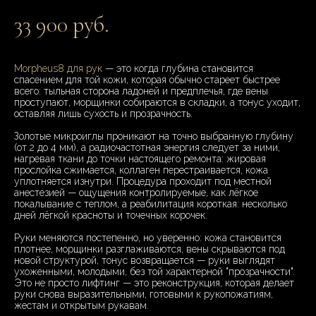
33 900 руб.
Morpheus8 для рук
— это когда глубина становится
спасением для той кожи, которая обычно стареет быстрее
всего: тыльная сторона ладоней и предплечья, где вены
проступают, морщинки собираются в складки, а тонус уходит,
оставляя лишь сухость и прозрачность.
Золотые микроиглы проникают на точно выбранную глубину
(от 2 до 4 мм), а радиочастотная энергия следует за ними,
нагревая ткани до точки настоящего ремонта: жировая
прослойка сжимается, коллаген перестраивается, кожа
уплотняется изнутри. Процедура проходит под местной
анестезией — ощущения контролируемые, как лёгкое
покалывание с теплом, а реабилитация короткая: несколько
дней лёгкой красноты и точечных корочек.
Руки меняются постепенно, но уверенно: кожа становится
плотнее, морщинки разглаживаются, вены скрываются под
новой структурой, тонус возвращается — руки выглядят
ухоженными, молодыми, без той характерной "прозрачности".
Это не просто лифтинг — это реконструкция, которая делает
руки снова выразительными, готовыми к рукопожатиям,
жестам и открытым рукавам.