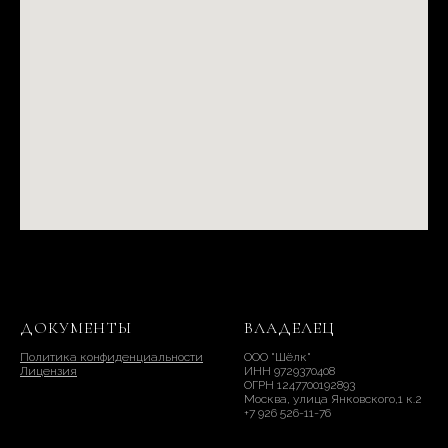
ДОКУМЕНТЫ
ВЛАДЕЛЕЦ
Политика конфиденциальности
ООО "Шёлк"
Лицензия
ИНН 9729370408
ОГРН 1247700192893
Москва, улица Янковского,1 к.2
+7 926 526-11-76