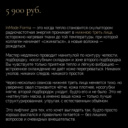
5 900 руб.
InMode Forma
— это когда тепло становится скульптором:
радиочастотная энергия проникает в
нижнюю треть лица
,
осторожно нагревая ткани до той температуры, при которой
коллаген начинает «сжиматься», а новые волокна —
рождаться.
Мастер медленно проводит манипулой по контуру челюсти,
подбородку, носогубным складкам и зоне второго подбородка.
Вы чувствуете только приятное тепло и лёгкую вибрацию —
встроенное охлаждение не даёт коже перегреваться. Никаких
уколов, никаких следов, никакого простоя.
Через несколько сеансов нижняя треть лица меняется тихо, но
уверенно: овал становится чётче, кожа плотнее, носогубки
мягче, второй подбородок уходит, будто его и не было. Это не
«натянутая» маска, а именно ваша кожа — только лучше
структурированная, упругая, с естественным объёмом.
Это лифтинг для тех, кто хочет выглядеть так, будто просто
хорошо выспался и правильно питается — без лишних
вопросов и очевидных вмешательств.