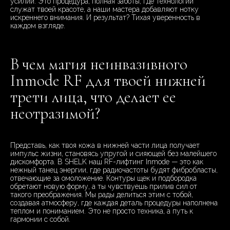
усилий. Это процедура, полная заботы, где технологии
служат твоей красоте, а наши мастера добавляют нотку
искреннего внимания. И результат? Тихая уверенность в
каждом взгляде.
В чем магия неинвазивного
Inmode RF для твоей нижней
трети лица, что делает ее
неотразимой?
Представь, как твоя кожа в нижней части лица получает
импульс жизни, становясь упругой и сияющей без малейшего
дискомфорта. В SHELK наш RF-лифтинг Inmode — это как
нежный танец энергии, где радиочастоты будят фибробласты,
отвечающие за омоложение. Контуры щек и подбородка
обретают новую форму, а ты чувствуешь прилив сил от
такого преображения. Мы рады делиться этим с тобой,
создавая атмосферу, где каждая деталь процедуры наполнена
теплом и пониманием. Это не просто техника, а путь к
гармонии с собой.