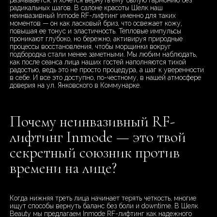
размывается, и хочется вернуть ему былую гармонию без
радикальных шагов. В салоне красоты Шелк наш
неинвазивный Inmode RF-лифтинг именно для таких
моментов — он как ласковый бриз, что освежает кожу,
повышая ее тонус и эластичность. Тепловые импульсы
проникают глубоко, но бережно, активируя природные
процессы восстановления, чтобы морщинки вокруг
подбородка стали менее заметными. Мы любим наблюдать,
как после сеанса лица наших гостей наполняются тихой
радостью, ведь это не просто процедура, а шаг к уверенности
в себе. И все это доступно, по-честному, в нашей атмосфере
доверия на ул. Янковского в Коммунарке.
Почему неинвазивный RF-
лифтинг Inmode — это твой
секретный союзник против
времени на лице?
Когда нижняя треть лица начинает терять четкость, многие
ищут способы вернуть баланс без боли и downtime. В Шелк
Beauty мы предлагаем Inmode RF-лифтинг как надежного