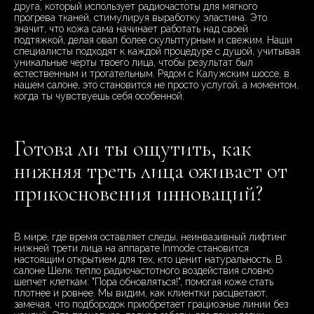
друга, который использует радиочастоты для мягкого
прогрева тканей, стимулируя выработку эластина. Это
значит, что кожа сама начинает работать над своей
подтяжкой, делая овал более скульптурным и свежим. Наши
специалисты подходят к каждой процедуре с душой, учитывая
уникальные черты твоего лица, чтобы результат был
естественным и трогательным. Рядом с Калужским шоссе, в
нашем салоне, это становится не просто услугой, а моментом,
когда ты чувствуешь себя особенной.
Готова ли ты ощутить, как
нижняя треть лица оживает от
прикосновения инноваций?
В мире, где время оставляет следы, неинвазивный лифтинг
нижней трети лица на аппарате Inmode становится
настоящим открытием для тех, кто ценит натуральность. В
салоне Шелк тепло радиочастотного воздействия словно
шепчет клеткам: "Пора обновляться!", помогая коже стать
плотнее и ровнее. Мы видим, как клиентки расцветают,
замечая, что подбородок приобретает грациозные линии без