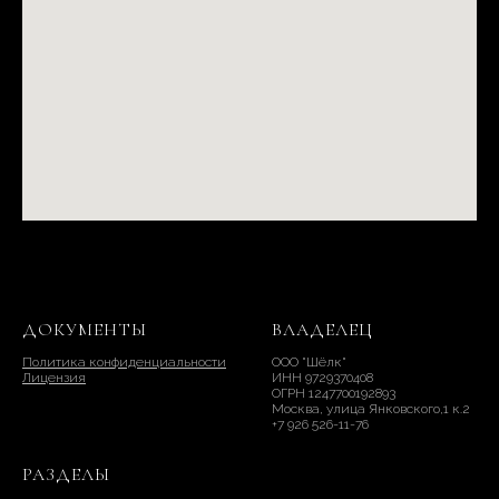
ДОКУМЕНТЫ
ВЛАДЕЛЕЦ
Политика конфиденциальности
ООО "Шёлк"
Лицензия
ИНН 9729370408
ОГРН 1247700192893
Москва, улица Янковского,1 к.2
+7 926 526-11-76
РАЗДЕЛЫ