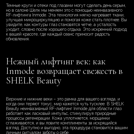
Темные круги и отеки под глазами могут сделать день серым,
но в салоне Шелк мы меняем это с помощью неинвазивного
RF-лифтинга Inmode. Эта технология мягко нагревает ткани,
улучшая микроциркуляцию и помогая коже стать плотнее. Вы
увидите, как контуры глаз становятся четче, а усталость
уходит, словно после хорошего отдыха. Это искренний подход
к вашей красоте, где каждый сеанс приносит радость
обновления.
Нежный лифтинг век: как
Inmode возвращает свежесть в
SHELK Beauty
Верхние и нижние веки – это рамка для вашего взгляда, и
когда они теряют тонус, мир кажется чуть тусклее. В SHELK
Beauty неинвазивный RF-лифтинг Inmode для области глаз
работает как ласковый импульс, стимулируя природные
процессы регенерации. Кожа уплотняется, морщинки
сглаживаются, и вы ловите комплименты за искрящийся
взгляд. Доступно и выгодно, эта процедура становится вашим
личным ритуалом заботы о себе.