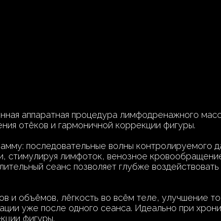
нная аппаратная процедура лимфодренажного мас
ения отёков и гармоничной коррекции фигуры.
амму: последовательные волны контролируемого д
ки, стимулируя лимфоток, венозное кровообращени
лительный сеанс позволяет глубже воздействовать 
в и объёмов, лёгкость во всём теле, улучшение т
ции уже после одного сеанса. Идеально при хрони
кции фигуры.