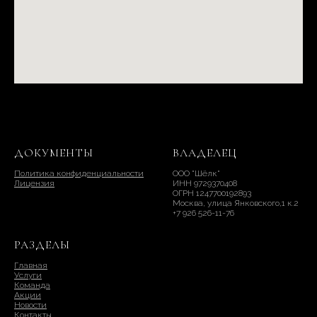
ДОКУМЕНТЫ
ВЛАДЕЛЕЦ
Политика конфиденциальности
ООО "Шёлк"
Лицензия
ИНН 9729370408
ОГРН 1247700192893
Москва, улица Янковского,1 к.2
+7 926 526-11-76
РАЗДЕЛЫ
Главная
Услуги
Команда
Акции
Новости
Контакты