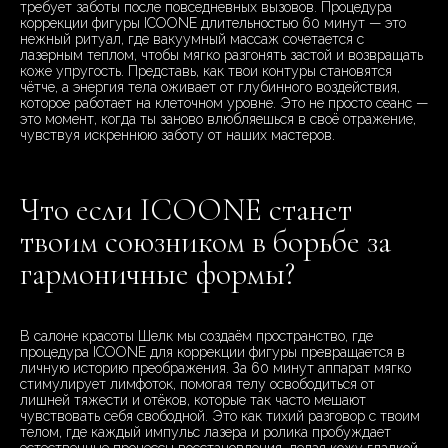
требует заботы после повседневных вызовов. Процедура
коррекции фигуры ICOONE длительностью 60 минут — это
нежный ритуал, где вакуумный массаж сочетается с
лазерным теплом, чтобы мягко разгонять застой и возвращать
коже упругость. Представь, как твои контуры становятся
чётче, а энергия тела оживает от глубинного воздействия,
которое работает на клеточном уровне. Это не просто сеанс —
это момент, когда ты заново влюбляешься в своё отражение,
чувствуя искреннюю заботу от наших мастеров.
Что если ICOONE станет
твоим союзником в борьбе за
гармоничные формы?
В салоне красоты Шелк мы создаём пространство, где
процедура ICOONE для коррекции фигуры превращается в
личную историю преображения. За 60 минут аппарат мягко
стимулирует лимфоток, помогая телу освободиться от
лишней тяжести и отёков, которые так часто мешают
чувствовать себя свободной. Это как тихий разговор с твоим
телом, где каждый импульс лазера и ролика пробуждает