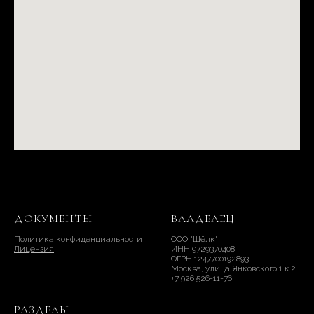
ДОКУМЕНТЫ
ВЛАДЕЛЕЦ
Политика конфиденциальности
ООО "Шёлк"
Лицензия
ИНН 9729370408
ОГРН 1247700192893
Москва, улица Янковского,1 к.2
+7 926 526-11-76
РАЗДЕЛЫ