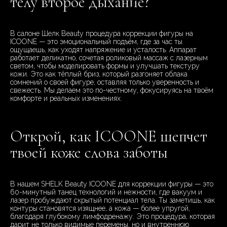
телу второе дыхание?
В салоне Шелк Beauty процедура коррекции фигуры на
ICOONE — это эмоциональный подъём, где за час ты
ощущаешь, как уходят напряжение и усталость. Аппарат
работает деликатно, сочетая роликовый массаж с лазерным
светом, чтобы моделировать формы и улучшать текстуру
кожи. Это как тёплый бриз, который разгоняет облака
сомнений о своей фигуре, оставляя только уверенность и
свежесть. Мы делаем это по-честному, фокусируясь на твоём
комфорте и реальных изменениях.
Открой, как ICOONE шепчет
твоей коже слова заботы
В нашем SHELK Beauty ICOONE для коррекции фигуры — это
60-минутный танец технологий и нежности, где вакуум и
лазер пробуждают скрытый потенциал тела. Ты заметишь, как
контуры становятся изящнее, а кожа — более упругой,
благодаря глубокому лимфодренажу. Это процедура, которая
дарит не только видимые перемены, но и внутреннюю