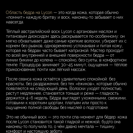
Область бедра на Lycon
— это когда кожа, которая обычно
«помнит» каждую бритву и воск, наконец-то забывает о них
навсегда.
Тёплый австралийский воск Lycon с аргановым маслом и
титановым диоксидом здесь раскрывается по-особенному: он
мягко обхватывает даже самые крепкие волоски, убирает их с
корнем без рывков, одновременно успокаивая и питая кожу,
которая на бёдрах часто бывает капризной. Мастер проходит
по всей внутренней и внешней поверхности бедра — от
линии бикини до колена — спокойно, без суеты, в комфортном
темпе. Процедура занимает 30–45 минут, ощущения — тёплое
прикосновение, почти как лёгкий массаж.
После сеанса кожа остаётся удивительно спокойной: без
красноты, без раздражения, без тех «ёжиков», которые обычно
появляются на следующий день. Волоски уходят полностью,
растут медленнее, становятся тоньше и реже — гладкость
держится 4–6 недель. Бёдра выглядят ухоженными, свежими,
готовыми к коротким шортам, платьям или просто к
ощущению полной свободы без мыслей о подготовке.
Это не обычный воск — это почти спа-момент для бёдер: кожа
после Lycon становится такой гладкой и нежной, будто она
наконец-то получила то, о чём давно мечтала — тишину,
комфорт и настоящую заботу.