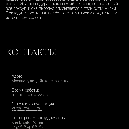
растет. Эта процедура – как свежий ветерок, обновляющий
все вокруг, и она выгодно вписывается в твой ритм жизни.
Приходи, и пусть гладкие бедра станут твоим ежедневным
источником радости.
КОНТАКТЫ
Адрес:
Москва, улица Янковского,1 к.2
Время работы:
пн.-вс.: 10:00-22:00
Запись и консультация:
+7 926 526-11-76
По вопросам сотрудничества:
shelk_salon@mail.ru
+7 916 674-66-62