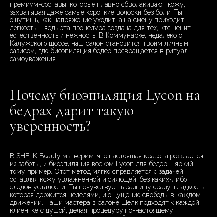
премиум-составы, которые плавно обволакивают кожу,
захватывая даже самые короткие волоски без боли. Ты
ощутишь, как напряжение уходит, а на смену приходит
легкость – ведь эта процедура создана для тех, кто ценит
естественность и нежность. В Коммунарке, недалеко от
Калужского шоссе, наш салон становится твоим личным
оазисом, где биоэпиляция бедер превращается в ритуал
самоуважения.
Почему биоэпиляция Lycon на
бедрах дарит такую
уверенность?
В SHELK Beauty мы верим, что настоящая красота рождается
из заботы, и биоэпиляция воском Lycon для бедер – яркий
тому пример. Этот метод мягко справляется с задачей,
оставляя кожу увлажненной и сияющей, без каких-либо
следов усталости. Ты почувствуешь разницу сразу: гладкость,
которая держится неделями, и ощущение свободы в каждом
движении. Наши мастера в салоне Шелк подходят к каждой
клиентке с душой, делая процедуру по-настоящему