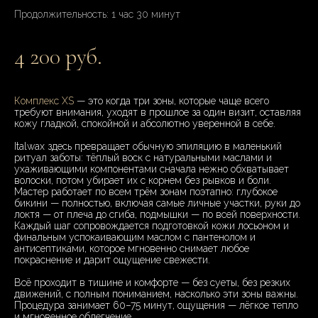
Продолжительность: 1 час 30 минут
4 200 руб.
Комплекс XS
— это когда три зоны, которые чаще всего
требуют внимания, уходят в прошлое за один визит, оставляя
кожу гладкой, спокойной и абсолютно уверенной в себе.
Italwax здесь превращает обычную эпиляцию в маленький
ритуал заботы: тёплый воск с натуральными маслами и
ухаживающими компонентами сначала нежно обхватывает
волоски, потом убирает их с корнем без рывков и боли.
Мастер работает по всем трём зонам поэтапно: глубокое
бикини — полностью, включая самые личные участки, руки до
локтя — от плеча до сгиба, подмышки — по всей поверхности.
Каждый шаг сопровождается подготовкой кожи лосьоном и
финальным успокаивающим маслом с пантенолом и
антисептиками, которое мгновенно снимает любое
покраснение и дарит ощущение свежести.
Всё проходит в тишине и комфорте — без суеты, без резких
движений, с полным пониманием, насколько эти зоны важны.
Процедура занимает 60–75 минут, ощущения — лёгкое тепло
и мгновенное облегчение.