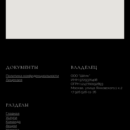
ДОКУМЕНТЫ
ВЛАДЕЛЕЦ
Политика конфиденциальности
ООО "Шёлк"
Лицензия
ИНН 9729370408
ОГРН 1247700192893
Москва, улица Янковского,1 к.2
+7 926 526-11-76
РАЗДЕЛЫ
Главная
Услуги
Команда
Акции
Новости