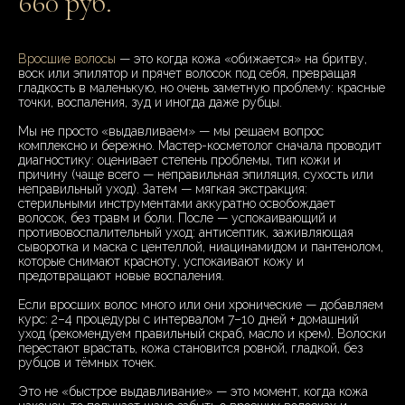
660 руб.
Вросшие волосы
— это когда кожа «обижается» на бритву,
воск или эпилятор и прячет волосок под себя, превращая
гладкость в маленькую, но очень заметную проблему: красные
точки, воспаления, зуд и иногда даже рубцы.
Мы не просто «выдавливаем» — мы решаем вопрос
комплексно и бережно. Мастер-косметолог сначала проводит
диагностику: оценивает степень проблемы, тип кожи и
причину (чаще всего — неправильная эпиляция, сухость или
неправильный уход). Затем — мягкая экстракция:
стерильными инструментами аккуратно освобождает
волосок, без травм и боли. После — успокаивающий и
противовоспалительный уход: антисептик, заживляющая
сыворотка и маска с центеллой, ниацинамидом и пантенолом,
которые снимают красноту, успокаивают кожу и
предотвращают новые воспаления.
Если вросших волос много или они хронические — добавляем
курс: 2–4 процедуры с интервалом 7–10 дней + домашний
уход (рекомендуем правильный скраб, масло и крем). Волоски
перестают врастать, кожа становится ровной, гладкой, без
рубцов и тёмных точек.
Это не «быстрое выдавливание» — это момент, когда кожа