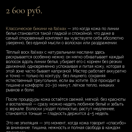
2 600 руб.
Классическое бикини на Italwax
— это когда кожа по линии
белья становится такой гладкой и спокойной, что даже в
самый откровенный комплект вы чувствуете себя абсолютно
уверенно, без единой мысли о волосках или раздражении.
Тёплый воск Italwax с натуральными маслами здесь
раскрывается особенно нежно: он мягко обхватывает каждый
волосок вдоль линии белья, убирает его с корнем без резких
движений, одновременно успокаивая и питая кожу, которая в
этой зоне часто бывает капризной. Мастер работает аккуратно
и точно — только по контуру, без лишнего, сохраняя
естественный треугольник, если вы хотите. Всё проходит в
тишине и комфорте: 20–30 минут, лёгкое тепло, никаких
рывков и боли.
После процедуры кожа остаётся свежей, мягкой, без красноты
и воспалений — сразу можно надеть любимое бельё и забыть
о зеркале. Волоски уходят полностью, растут медленнее,
становятся тоньше — гладкость держится 4–5 недель.
Это не эпиляция — это момент, когда кожа говорит «спасибо»
за внимание: тишина, нежность и полная свобода в каждом