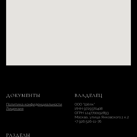
ДОКУМЕНТЫ
ВЛАДЕЛЕЦ
Политика конфиденциальности
ООО "Шёлк"
Лицензия
ИНН 9729370408
ОГРН 1247700192893
Москва, улица Янковского,1 к.2
+7 926 526-11-76
РАЗДЕЛЫ