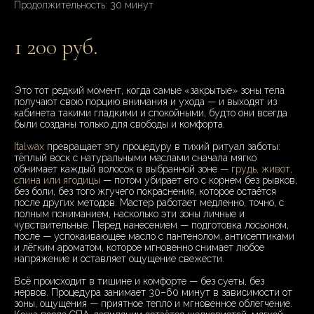
Продолжительность: 30 минут
1 200 руб.
Это тот редкий момент, когда самые «закрытые» зоны тела
получают свою порцию внимания и ухода — и выходят из
кабинета такими гладкими и спокойными, будто они всегда
были созданы только для свободы и комфорта.
Italwax
превращает эту процедуру в тихий ритуал заботы:
тёплый воск с натуральными маслами сначала мягко
обнимает каждый волосок в выбранной зоне —
грудь, живот,
спина или ягодицы
— потом убирает его с корнем без рывков,
без боли, без того жгучего покраснения, которое остаётся
после других методов. Мастер работает медленно, точно, с
полным пониманием, насколько эти зоны личные и
чувствительные. Перед нанесением — подготовка лосьоном,
после — успокаивающее масло с пантенолом, антисептиками
и лёгким ароматом, которое мгновенно снимает любое
напряжение и оставляет ощущение свежести.
Всё происходит в тишине и комфорте — без суеты, без
нервов. Процедура занимает 30–60 минут в зависимости от
зоны, ощущения — приятное тепло и мгновенное облегчение.