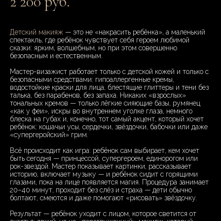
2 200 руб.
Детский макияж
— это не «накрасить ребёнка», а маленький
спектакль, где ребёнок чувствует себя героем любимой
сказки: ярким, волшебным, но при этом совершенно
безопасным и естественным.
Мастер-визажист работает только с детской кожей и только с
безопасными средствами: гипоаллергенные кремы,
водостойкие краски для лица, блестящие глиттеры и тени без
талька, без парабенов, без запаха. Никаких «взрослых»
тональных кремов — только лёгкие сияющие базы, румянец
«как у феи», искры во внутреннем уголке глаза, немного
блеска на губах и, конечно, тот самый акцент, который хочет
ребёнок: кошачьи усы, сердечки, звёздочки, бабочки или даже
«супергеройский» грим.
Всё происходит как игра: ребёнок сам выбирает, кем хочет
быть сегодня — принцессой, супергероем, единорогом или
рок-звездой. Мастер показывает картинки, рассказывает
историю, включает музыку — и ребёнок сидит с горящими
глазами, пока на лице появляется магия. Процедура занимает
20–40 минут, проходит без слёз и страха — дети обычно
болтают, смеются и даже помогают «рисовать» звёздочку.
Результат — ребёнок уходит с лицом, которое светится от