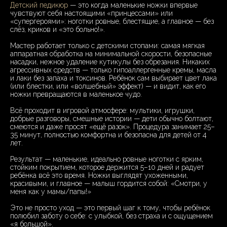
Детский педикюр
— это когда маленькие ножки впервые
чувствуют себя настоящими «принцессами» или
«супергероями»: ноготки ровные, блестящие, а главное — без
слёз, криков и «это больно!».
Мастер работает только с детскими стопами: самая мягкая
аппаратная обработка на минимальной скорости, безопасные
насадки, нежное удаление кутикулы без обрезания. Никаких
агрессивных средств — только гипоаллергенные кремы, масла
и лаки без запаха и токсинов. Ребёнок сам выбирает цвет лака
(или блестки, или «волшебный» эффект) — и видит, как его
ножки превращаются в маленькое чудо.
Всё проходит в игровой атмосфере: мультики, игрушки,
добрые разговоры, смешные истории — дети обычно болтают,
смеются и даже просят «ещё разок». Процедура занимает 25–
35 минут, полностью комфортна и безопасна для детей от 4
лет.
Результат — маленькие, идеально ровные ноготки с ярким,
стойким покрытием, которое держится 5–10 дней и радует
ребёнка всё это время. Ножки выглядят ухоженными,
красивыми, и главное — малыш гордится собой: «Смотри, у
меня как у мамы/папы!»
Это не просто уход — это первый шаг к тому, чтобы ребёнок
полюбил заботу о себе: с улыбкой, без страха и с ощущением
«я большой».