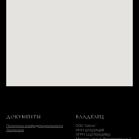
ДОКУМЕНТЫ
ВЛАДЕЛЕЦ
Политика конфиденциальности
ООО "Шёлк"
Лицензия
ИНН 9729370408
ОГРН 1247700192893
Москва, улица Янковского,1 к.2