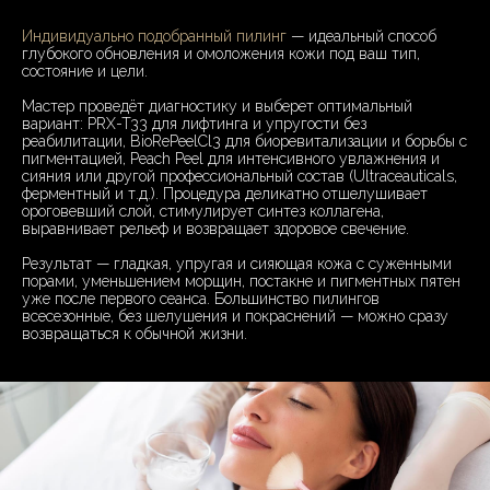
Индивидуально подобранный пилинг
— идеальный способ
глубокого обновления и омоложения кожи под ваш тип,
состояние и цели.
Мастер проведёт диагностику и выберет оптимальный
вариант: PRX-T33 для лифтинга и упругости без
реабилитации, BioRePeelCl3 для биоревитализации и борьбы с
пигментацией, Peach Peel для интенсивного увлажнения и
сияния или другой профессиональный состав (Ultraceauticals,
ферментный и т.д.). Процедура деликатно отшелушивает
ороговевший слой, стимулирует синтез коллагена,
выравнивает рельеф и возвращает здоровое свечение.
Результат — гладкая, упругая и сияющая кожа с суженными
порами, уменьшением морщин, постакне и пигментных пятен
уже после первого сеанса. Большинство пилингов
всесезонные, без шелушения и покраснений — можно сразу
возвращаться к обычной жизни.