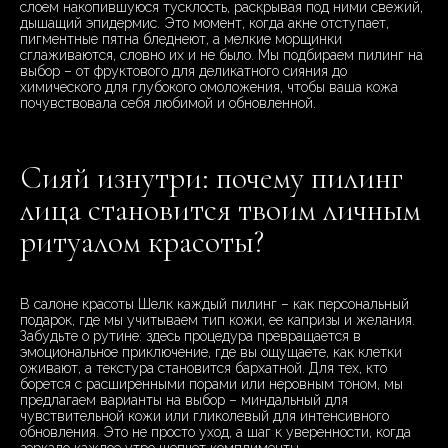
слоем накопившуюся тусклость, раскрывая под ними свежий,
дышащий эпидермис. Это момент, когда акне отступает,
пигментные пятна бледнеют, а мелкие морщинки
сглаживаются, словно их и не было. Мы подбираем пилинг на
выбор – от фруктового для деликатного сияния до
химического для глубокого омоложения, чтобы ваша кожа
почувствовала себя любимой и обновленной.
Сияй изнутри: почему пилинг
лица становится твоим личным
ритуалом красоты?
В салоне красоты Шелк каждый пилинг – как персональный
подарок, где мы учитываем тип кожи, ее капризы и желания.
Забудьте о рутине: здесь процедура превращается в
эмоциональное приключение, где вы ощущаете, как клетки
оживают, а текстура становится бархатной. Для тех, кто
борется с расширенными порами или неровным тоном, мы
предлагаем варианты на выбор – миндальный для
чувствительной кожи или гликолевый для интенсивного
обновления. Это не просто уход, а шаг к уверенности, когда