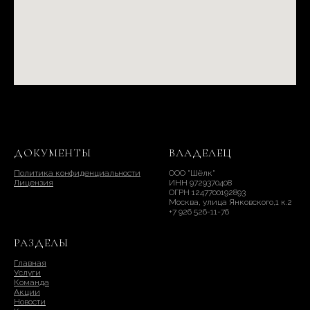
ДОКУМЕНТЫ
ВЛАДЕЛЕЦ
Политика конфиденциальности
ООО "Шёлк"
Лицензия
ИНН 9729370408
ОГРН 1247700192893
Москва, улица Янковского,1 к.2
+7 926 526-11-76
РАЗДЕЛЫ
Главная
Услуги
Команда
Акции
Новости