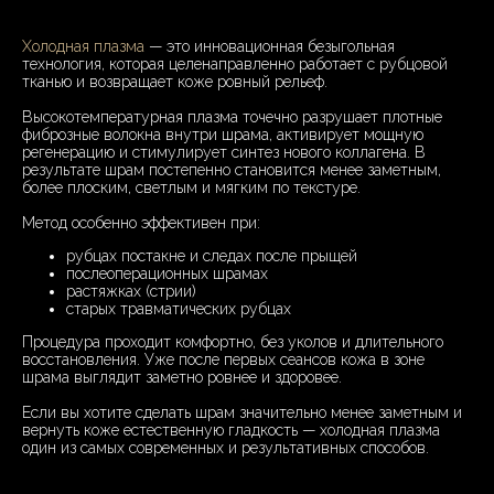
Холодная плазма
— это инновационная безыгольная
технология, которая целенаправленно работает с рубцовой
тканью и возвращает коже ровный рельеф.
Высокотемпературная плазма точечно разрушает плотные
фиброзные волокна внутри шрама, активирует мощную
регенерацию и стимулирует синтез нового коллагена. В
результате шрам постепенно становится менее заметным,
более плоским, светлым и мягким по текстуре.
Метод особенно эффективен при:
рубцах постакне и следах после прыщей
послеоперационных шрамах
растяжках (стрии)
старых травматических рубцах
Процедура проходит комфортно, без уколов и длительного
восстановления. Уже после первых сеансов кожа в зоне
шрама выглядит заметно ровнее и здоровее.
Если вы хотите сделать шрам значительно менее заметным и
вернуть коже естественную гладкость — холодная плазма
один из самых современных и результативных способов.