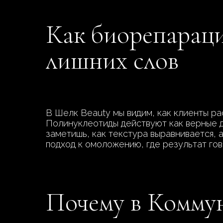
Как биорепараци
лишних слов
В Шелк Beauty мы видим, как клиенты рас
Полинуклеотиды действуют как верные др
заметишь, как текстура выравнивается, 
подход к омоложению, где результат гов
Почему в Коммун