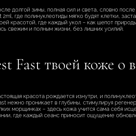
осле долгой зимы, полная сил и света, словно после
 2ml, где полинуклеотиды мягко будят клетки, заста
воей красотой, где каждый укол – как шепот природ
ясь свежим и полным жизни, без лишних усилий.
st Fast твоей коже о
астоящая красота рождается изнутри, и полинуклео
ast нежно проникает в глубины, стимулируя регенер
елких морщинках – здесь кожа учится сама себя исц
онии, где каждый сеанс приносит ощущение обновле