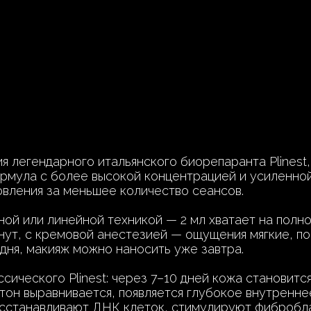
я легендарного итальянского биорепаранта Plinest
ормула с более высокой концентрацией и усиленно
вления за меньшее количество сеансов.
ной или линейной техникой — 2 мл хватает на полн
нут, с кремовой анестезией — ощущения мягкие, по
 дня, макияж можно наносить уже завтра.
сического Plinest: через 7–10 дней кожа становитс
тон выравнивается, появляется глубокое внутреннее
сстанавливают ДНК клеток, стимулируют фибробла