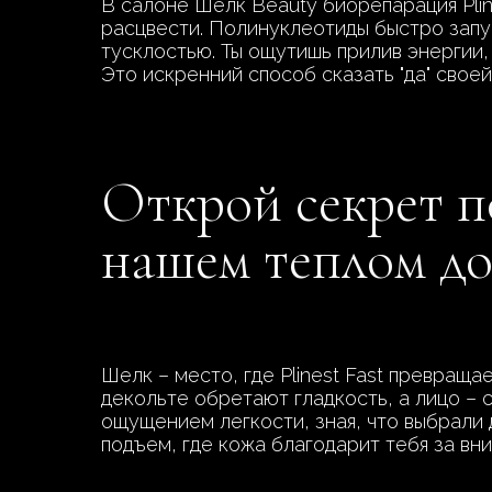
В салоне Шелк Beauty биорепарация Pline
расцвести. Полинуклеотиды быстро запу
тусклостью. Ты ощутишь прилив энергии,
Это искренний способ сказать "да" своей
Открой секрет п
нашем теплом д
Шелк – место, где Plinest Fast превраща
декольте обретают гладкость, а лицо – 
ощущением легкости, зная, что выбрали 
подъем, где кожа благодарит тебя за вн