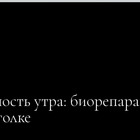
сть утра: биорепарац
голке