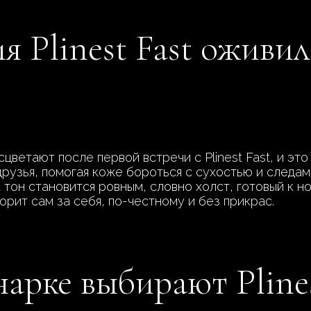
я Plinest Fast оживи
цветают после первой встречи с Plinest Fast, и это
узья, помогая коже бороться с сухостью и следами
а тон становится ровным, словно холст, готовый к 
орит сам за себя, по-честному и без прикрас.
арке выбирают Plines