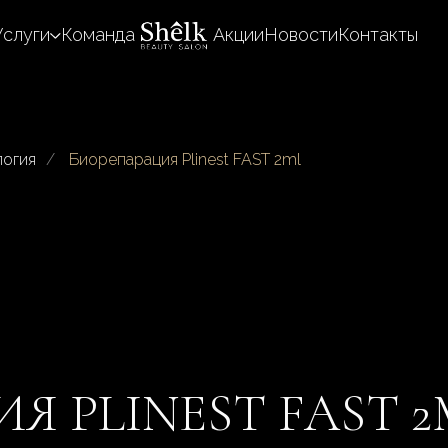
Услуги
Команда
Акции
Новости
Контакты
логия
/
Биорепарация Plinest FAST 2ml
 PLINEST FAST 2