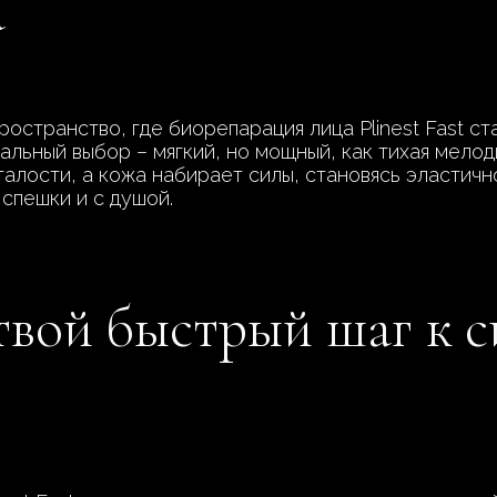
а
ространство, где биорепарация лица Plinest Fast с
альный выбор – мягкий, но мощный, как тихая мелоди
алости, а кожа набирает силы, становясь эластично
спешки и с душой.
: твой быстрый шаг к 