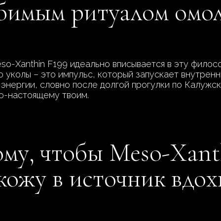
юбимым ритуалом омо
so-Xanthin F199 идеально вписывается в эту филос
о уколы – это импульс, который запускает внутренн
 энергии, словно после долгой прогулки по Калужс
по-настоящему твоим.
ому, чтобы Meso-Xant
кожу в источник вдох