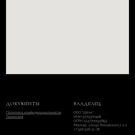
ДОКУМЕНТЫ
ВЛАДЕЛЕЦ
Политика конфиденциальности
ООО "Шёлк"
Лицензия
ИНН 9729370408
ОГРН 1247700192893
Москва, улица Янковского,1 к.2
+7 926 526-11-76