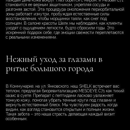
Каждый день кожа вокруг глаз борется с миром, и Мезоай C71
становится ее верным защитником, укрепляя сосуды и
разгоняя застой. Эта процедура омоложения периорбитальной
зоны работает изнутри, пробуждая естественные силы
восстановления, чтобы морщинки таяли, как снег под
солнцем. В салоне красоты Шелк мы наблюдаем, как клиенты
уходят с ощущением легкости, будто сбросили годы. Это
искренний подарок себе, где эмоции свежести переплетаются
с реальными изменениями.
Нежный уход за глазами в
ритме большого города
В Коммунарке, на ул. Янковского, наш SHELK встречает вас
теплом, предлагая биоревитализацию MESOEYE C71 как тихий
оазис в суете. Препарат с пептидами ласково увлажняет
тонкую кожу, помогая убрать темные круги под глазами и
вернуть естественный блеск. Мы чувствуем радость, когда
видим, как взгляд становится открытым и полным жизни.
Такая забота – это наша страсть, делающая каждый визит
особенным.