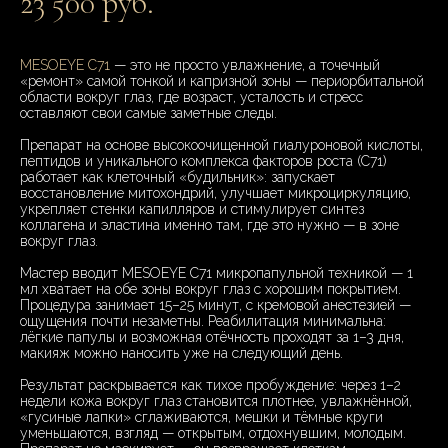
23 500 руб.
MESOEYE C71
— это не просто увлажнение, а точечный
«ремонт» самой тонкой и капризной зоны — периорбитальной
области вокруг глаз, где возраст, усталость и стресс
оставляют свои самые заметные следы.
Препарат на основе высокоочищенной гиалуроновой кислоты,
пептидов и уникального комплекса факторов роста (C71)
работает как клеточный «будильник»: запускает
восстановление митохондрий, улучшает микроциркуляцию,
укрепляет стенки капилляров и стимулирует синтез
коллагена и эластина именно там, где это нужно — в зоне
вокруг глаз.
Мастер вводит MESOEYE C71 микропапульной техникой — 1
мл хватает на обе зоны вокруг глаз с хорошим покрытием.
Процедура занимает 15–25 минут, с кремовой анестезией —
ощущения почти незаметны. Реабилитация минимальна:
лёгкие папулы и возможная отёчность проходят за 1–3 дня,
макияж можно наносить уже на следующий день.
Результат раскрывается как тихое пробуждение: через 1–2
недели кожа вокруг глаз становится плотнее, увлажнённой,
«гусиные лапки» сглаживаются, мешки и тёмные круги
уменьшаются, взгляд — открытым, отдохнувшим, молодым.