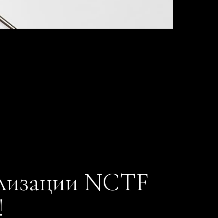
ализации NCTF
!