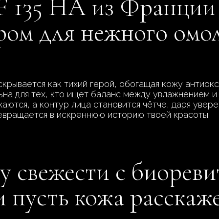
F 135 HA из Франции
ром для нежного омо
крывается как тихий герой, обогащая кожу антиокс
ьна для тех, кто ищет баланс между увлажнением и
жаются, а контур лица становится чётче, даря увер
ревращается в искреннюю историю твоей красоты.
у свежести с биорев
 пусть кожа расскаж