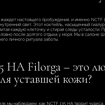
а жаждет настоящего пробуждения, и именно NCTF 
нутренний свет. Этот коктейль, насыщенный гиалур
питая каждую клеточку и стирая следы усталости. П
словно после долгого отдыха у моря. Мы в салоне Ш
его личного ритуала заботы.
 HA Filorga – это лю
ля уставшей кожи?
лк мы наблюдаем, как NCTF 135 HA творит чудеса, 