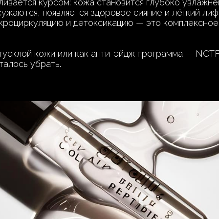
ливается курсом: кожа становится глубоко увлажнё
сужаются, появляется здоровое сияние и лёгкий лиф
кроциркуляцию и детоксикацию — это комплексное 
тусклой кожи или как анти-эйдж программа — NCTF
талось убрать.