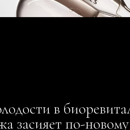
олодости в биоревит
жа засияет по-новому