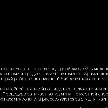
тории Filorga
— это легендарный «коктейль молод
активными ингредиентами (12 витаминов, 24 аминоки
который работает как мощный биоревитализант и м
 линейной техникой по лицу, шее, декольте или ки
 Процедура занимает 30–45 минут, с местной ане
откая: микропапулы рассасываются за 1–3 дня, мак