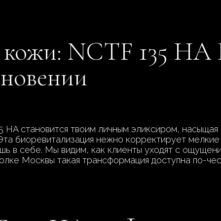
кожи: NCTF 135 HA F
хновении
5 HA становится твоим личным эликсиром, насыщая
 Эта биоревитализация нежно корректирует мелкие
ь в себе. Мы видим, как клиенты уходят с ощущен
голке Москвы такая трансформация доступна по-чес