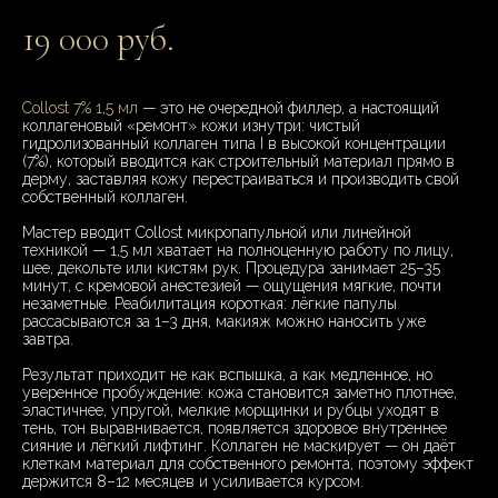
19 000 руб.
Collost 7% 1,5 мл
— это не очередной филлер, а настоящий
коллагеновый «ремонт» кожи изнутри: чистый
гидролизованный коллаген типа I в высокой концентрации
(7%), который вводится как строительный материал прямо в
дерму, заставляя кожу перестраиваться и производить свой
собственный коллаген.
Мастер вводит Collost микропапульной или линейной
техникой — 1,5 мл хватает на полноценную работу по лицу,
шее, декольте или кистям рук. Процедура занимает 25–35
минут, с кремовой анестезией — ощущения мягкие, почти
незаметные. Реабилитация короткая: лёгкие папулы
рассасываются за 1–3 дня, макияж можно наносить уже
завтра.
Результат приходит не как вспышка, а как медленное, но
уверенное пробуждение: кожа становится заметно плотнее,
эластичнее, упругой, мелкие морщинки и рубцы уходят в
тень, тон выравнивается, появляется здоровое внутреннее
сияние и лёгкий лифтинг. Коллаген не маскирует — он даёт
клеткам материал для собственного ремонта, поэтому эффект
держится 8–12 месяцев и усиливается курсом.