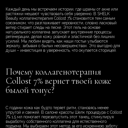
Каждый день мы встречаем истории, где шрамы от акне или
растяжки мешают чувствовать себя уверенно. В SHELK
Beauty коллагенотерапия Collost 7% становится тем самым
союзником, что разглаживает неровности, словно ласковый
ветер стирает следы на песке. Этот гель на основе
натурального коллагена запускает внутренние процессы
регенерации, делая кожу ровной и эластичной без лишних
усилий. Мы любим видеть, как наши гостьи улыбаются
зеркалу, забывая о былых несовершенствах. Это выгодно для
души – инвестиция в уверенность, что окупается сторицей.
Почему коллагенотерапия
Collost 7% вернет твоей коже
былой тонус?
С годами кожа как будто теряет ритм, становясь менее
упругой и свежей. В салоне красоты Шелк процедура с Collost
7% 1,5 мл помогает перезапустить этот танец, стимулируя
выработку собственного коллагена для естественного
подъема. Мы выбираем этот метод за его искреннюю заботу: