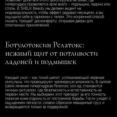
позволяет добиться этого, фокусируясь на зонах, где
гипергидроз проявляется ярче всего – подмышки, ладони или
стопы. В SHELK Beauty мы делаем акцент на
индивидуальность, чтобы эффект радовал месяцами, а вы
ощущали себя в гармонии с телом. Это искренний способ
сказать "прощай" дискомфорту, открывая двери для
спонтанных приключений.
Ботулотоксин Релатокс:
нежный щит от потливости
ладоней и подмышек
Каждый укол – как тихий шепот, успокаивающий нервные
импульсы, что провоцируют чрезмерную влажность. В салоне
Шелк лечение гипергидроза Релатокс 100 ед. становится
личным ритуалом, где безопасность и естественность на
первом месте. Мы выбираем этот препарат за его точность,
помогая коже отдохнуть от постоянной борьбы. Гости уходят с
ощущением легкости, словно сбросили невидимый груз, и
возвращаются только за поддержкой.