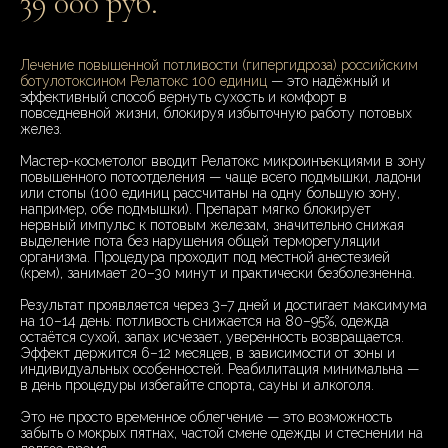
39 000 руб.
Лечение повышенной потливости (гипергидроза) российским
ботулотоксином Релатокс 100 единиц
— это надёжный и
эффективный способ вернуть сухость и комфорт в
повседневной жизни, блокируя избыточную работу потовых
желез.
Мастер-косметолог вводит Релатокс микроинъекциями в зону
повышенного потоотделения — чаще всего подмышки, ладони
или стопы (100 единиц рассчитаны на одну большую зону,
например, обе подмышки). Препарат мягко блокирует
нервный импульс к потовым железам, значительно снижая
выделение пота без нарушения общей терморегуляции
организма. Процедура проходит под местной анестезией
(крем), занимает 20–30 минут и практически безболезненна.
Результат проявляется через 3–7 дней и достигает максимума
на 10–14 день: потливость снижается на 80–95%, одежда
остаётся сухой, запах исчезает, уверенность возвращается.
Эффект держится 6–12 месяцев, в зависимости от зоны и
индивидуальных особенностей. Реабилитация минимальна —
в день процедуры избегайте спорта, сауны и алкоголя.
Это не просто временное облегчение — это возможность
забыть о мокрых пятнах, частой смене одежды и стеснении на