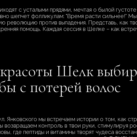
иходят с усталыми прядями, мечтая о былой густоте
вно шепчет фолликулам: "Время расти сильнее!" Мы
ую революцию против выпадения. Представь, как тв
скренняя помощь. Каждая сессия в Шелке – как встре
е красоты Шелк выби
бы с потерей волос
л. Янковского мы встречаем истории о том, как стр
 возвращаем контроль в твои руки, стимулируя рос
овы, где пептиды и витамины творят чудеса восстан