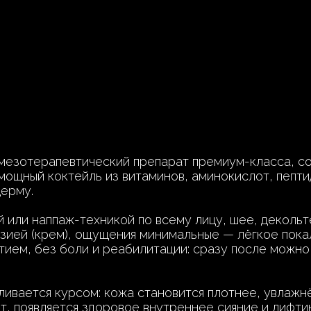
езотерапевтический препарат премиум-класса, со
мощный коктейль из витаминов, аминокислот, пепти
дерму.
 или наппаж-техникой по всему лицу, шее, деколь
езией (крем), ощущения минимальные — лёгкое пока
ием, без боли и реабилитации: сразу после можно
ливается курсом: кожа становится плотнее, увлаж
т, появляется здоровое внутреннее сияние и лифти