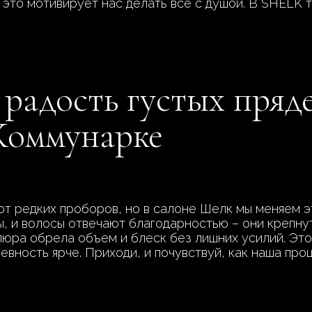
 это мотивирует нас делать все с душой. В SHELK т
 радость густых пряде
Коммунарке
от редких проборов, но в салоне Шелк мы меняем э
ы, и волосы отвечают благодарностью – они крепну
юра обрела объем и блеск без лишних усилий. Это 
евность ярче. Приходи, и почувствуй, как наша про