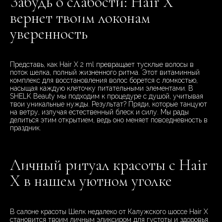
Забудь о слабости: Hair X
вернет твоим локонам
уверенность
Представь, как Hair X 2 ml превращает тусклые волосы в
поток шелка, полный жизненного ритма. Этот витаминный
комплекс для восстановления волос борется с ломкостью,
насыщая каждую клеточку питательными элементами. В
SHELK Beauty мы подходим к процедуре с душой, учитывая
твои уникальные нужды. Результат? Пряди, которые танцуют
на ветру, излучая естественный блеск и силу. Мы рады
делиться этим открытием, ведь оно меняет повседневность в
праздник.
Личный ритуал красоты с Hair
X в нашем уютном уголке
В салоне красоты Шелк недалеко от Калужского шоссе Hair X
становится твоим личным эликсиром для густоты и здоровья.