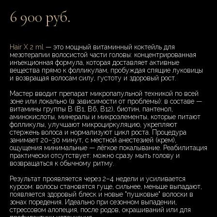
6 900 руб.
Hair X 2 ml
— это мощный витаминный коктейль для
мезотерапии волосистой части головы: концентрированная
инъекционная формула, которая доставляет активные
вещества прямо к фолликулам, пробуждая спящие луковицы
и возвращая волосам силу, густоту и здоровый рост.
Мастер вводит препарат микропапульной техникой по всей
зоне или локально (в зависимости от проблемы): в составе —
витамины группы B (B1, B6, B12), биотин, пантенол,
аминокислоты, минералы и микроэлементы, которые питают
фолликулы, улучшают микроциркуляцию, укрепляют
стержень волоса и нормализуют цикл роста. Процедура
занимает 20–30 минут, с местной анестезией (крем),
ощущения минимальные — лёгкое покалывание. Реабилитация
практически отсутствует: можно сразу мыть голову и
возвращаться к обычному ритму.
Результат проявляется через 2–4 недели и усиливается
курсом: волосы становятся гуще, сильнее, меньше выпадают,
появляется здоровый блеск и новые "пушковые" волоски в
зонах поредения. Идеально при сезонном выпадении,
стрессовом алопеция, после родов, окрашиваний или для