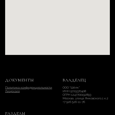
ДОКУМЕНТЫ
ВЛАДЕЛЕЦ
Политика конфиденциальности
ООО "Шёлк"
Лицензия
ИНН 9729370408
ОГРН 1247700192893
Москва, улица Янковского,1 к.2
+7 926 526-11-76
РАЗДЕЛЫ