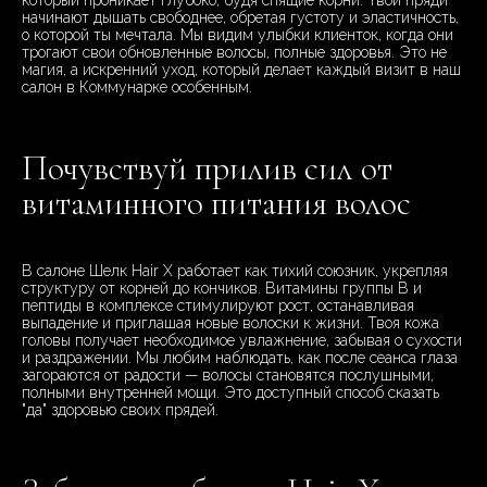
который проникает глубоко, будя спящие корни. Твои пряди
начинают дышать свободнее, обретая густоту и эластичность,
о которой ты мечтала. Мы видим улыбки клиенток, когда они
трогают свои обновленные волосы, полные здоровья. Это не
магия, а искренний уход, который делает каждый визит в наш
салон в Коммунарке особенным.
Почувствуй прилив сил от
витаминного питания волос
В салоне Шелк Hair X работает как тихий союзник, укрепляя
структуру от корней до кончиков. Витамины группы B и
пептиды в комплексе стимулируют рост, останавливая
выпадение и приглашая новые волоски к жизни. Твоя кожа
головы получает необходимое увлажнение, забывая о сухости
и раздражении. Мы любим наблюдать, как после сеанса глаза
загораются от радости — волосы становятся послушными,
полными внутренней мощи. Это доступный способ сказать
"да" здоровью своих прядей.