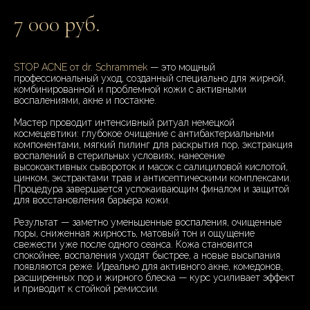
7 000 руб.
STOP ACNE от dr. Schrammek
— это мощный
профессиональный уход, созданный специально для жирной,
комбинированной и проблемной кожи с активными
воспалениями, акне и постакне.
Мастер проводит интенсивный ритуал немецкой
космецевтики: глубокое очищение с антибактериальными
компонентами, мягкий пилинг для раскрытия пор, экстракция
воспалений в стерильных условиях, нанесение
высокоактивных сывороток и масок с салициловой кислотой,
цинком, экстрактами трав и антисептическими комплексами.
Процедура завершается успокаивающим финалом и защитой
для восстановления барьера кожи.
Результат — заметно уменьшенные воспаления, очищенные
поры, сниженная жирность, матовый тон и ощущение
свежести уже после одного сеанса. Кожа становится
спокойнее, воспаления уходят быстрее, а новые высыпания
появляются реже. Идеально для активного акне, комедонов,
расширенных пор и жирного блеска — курс усиливает эффект
и приводит к стойкой ремиссии.