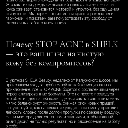
нежно растворить комедоны и предотвратить новые вспышки.
Это как тихий дождь, смывающий пыль с листьев, — ваша
кожа оживает, становится матовой и упругой, без ощущения
стянутости. Мы верим, что истинная красота рождается из
гармонии, и помогаем вам почувствовать эту свободу от
ежедневных забот о высыпаниях.
Почему STOP ACNE в SHELK
— это ваш шанс на чистую
кожу без компромиссов?
В уютном SHELK Beauty, недалеко от Калужского шоссе, мы
превращаем уход за проблемной кожей в эмоциональное
приключение, где STOP ACNE борется с воспалениями через
персонализированные формулы. Это не просто процедура —
это объятия для вашей кожи, где экстракты трав и витамины
мягко балансируют жирность, снижая риск новых прыщей.
Почувствуйте, как напряжение уходит, а на смену приходит
лёгкость, словно после долгой прогулки по свежему воздуху.
Наши мастера делятся теплом и знаниями, чтобы каждый
визит дарил не только результат, но и вдохновение на заботу
о себе.