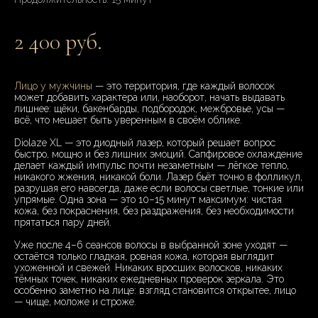
2 400 руб.
Лицо у мужчины
— это территория, где каждый волосок
может добавить характера или, наоборот, начать выдавать
лишнее: щёки, бакенбарды, подбородок, межбровье, усы —
всё, что мешает быть уверенным в своём облике.
Diolaze XL — это диодный лазер, который решает вопрос
быстро, мощно и без лишних эмоций. Сапфировое охлаждение
делает каждый импульс почти незаметным — лёгкое тепло,
никакого жжения, никакой боли. Лазер бьёт точно в фолликул,
разрушая его навсегда, даже если волосы светлые, тонкие или
упрямые. Одна зона — это 10–15 минут максимум: чистая
кожа, без покраснения, без раздражения, без необходимости
прятаться пару дней.
Уже после 4–6 сеансов волосы в выбранной зоне уходят —
остаётся только гладкая, ровная кожа, которая выглядит
ухоженной и свежей. Никаких вросших волосков, никаких
тёмных точек, никаких ежедневных проверок зеркала. Это
особенно заметно на лице: взгляд становится открытее, лицо
— чище, моложе и строже.