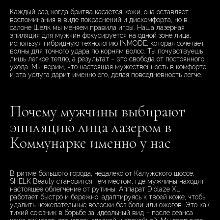
Каждый раз, когда бритва касается кожи, она оставляет
воспоминания в виде покраснений и дискомфорта, но в
салоне Шелк мы меняем правила игры. Наша лазерная
эпиляция для мужчин фокусируется на одной зоне лица,
используя гибридную технологию INMODE, которая сочетает
волны для точного удара по корням волос. Ты почувствуешь
лишь легкое тепло, а результат – это свобода от постоянного
ухода. Мы верим, что настоящая мужественность в комфорте,
и эта услуга дарит именно его, делая повседневность легче.
Почему мужчины выбирают
эпиляцию лица лазером в
Коммунарке именно у нас
В ритме большого города, недалеко от Калужского шоссе,
SHELK Beauty становится тем местом, где мужчины находят
настоящее облегчение от рутины. Аппарат Diolaze XL
работает быстро и бережно, адаптируясь к твоей коже, чтобы
удалить нежелательные волоски без боли или ожогов. Это как
тихий союзник в борьбе за идеальный вид – после сеанса