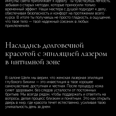
импульс света приближает к идеалу. Ты чувствуешь легкость,
забывая о старых методах, которые приносили только
временный эффект. Наши мастера с душой подходят к делу,
обеспечивая безопасность и комфорт на протяжении всего
курса. В итоге ты получаешь не просто гладкость, а ощущение,
что твое тело — твой надежный союзник в любых
приключениях.
Насладись долговечной
красотой с эпиляцией лазером
в интимной зоне
В салоне Шелк мы верим, что женская лазерная эпиляция
глубокого бикини — это инвестиция в твое хорошее
самочувствие, доступная и честная. После процедур кожа
сияет здоровьем, без следов усталости от постоянных
бритьев. Мы всегда рядом, чтобы поддержать и ответить на
вопросы, делая процесс близким и понятным. Это как открыть
дверь в мир, где красота течет естественно, усиливая твою
уникальность день за днем.