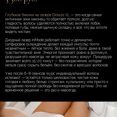
Глубокое бикини на лазере Diolaze XL
— это когда самая
интимная зона наконец-то обретает полную, долгую
гладкость: волосы удаляются полностью, включая лобок,
половые губы, межъягодичную складку и всё, что вы хотите
видеть чистым.
Диодный лазер InMode работает точно и деликатно:
сапфировое охлаждение делает каждый импульс почти
незаметным — лёгкое тепло, без жжения и боли, даже в такой
чувствительной зоне. Энергия проникает ровно в фолликул,
разрушая его навсегда, не затрагивая кожу вокруг. Процедура
занимает всего 15–20 минут — без покраснения, которое
нельзя сразу скрыть бельём, без ожогов и вросших волосков.
Уже после 6–8 сеансов (курс индивидуальный) волосы
исчезают — остаётся только шелковистая, чистая кожа,
готовая к любому белью, стрингам, купальнику или просто к
ощущению полной свободы без ежедневной рутины. Это не
временное решение — это раз и навсегда.