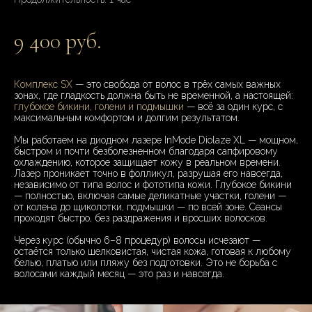
9 400 руб.
Комплекс SX
— это свобода от волос в трёх самых важных
зонах, где гладкость должна быть не временной, а настоящей:
глубокое бикини, голени и подмышки
— всё за один курс, с
максимальным комфортом и долгим результатом.
Мы работаем на диодном лазере InMode Diolaze XL — мощном,
быстром и почти безболезненном благодаря сапфировому
охлаждению, которое защищает кожу в реальном времени.
Лазер проникает точно в фолликул, разрушая его навсегда,
независимо от типа волос и фототипа кожи. Глубокое бикини
— полностью, включая самые деликатные участки, голени —
от колена до щиколотки, подмышки — по всей зоне. Сеансы
проходят быстро, без раздражения и вросших волосков.
Через курс (обычно 6–8 процедур) волосы исчезают —
остаётся только шелковистая, чистая кожа, готовая к любому
белью, платью или пляжу без подготовки. Это не борьба с
волосами каждый месяц — это раз и навсегда.