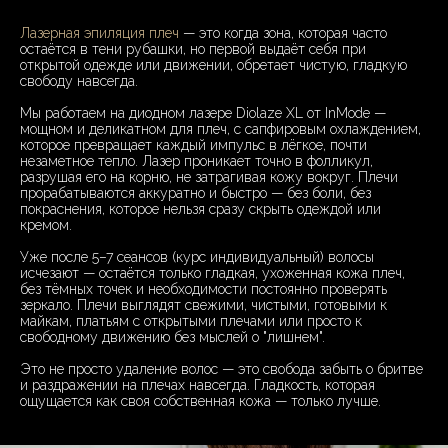
Лазерная эпиляция плеч
— это когда зона, которая часто
остаётся в тени рубашки, но первой выдаёт себя при
открытой одежде или движении, обретает чистую, гладкую
свободу навсегда.
Мы работаем на диодном лазере Diolaze XL от InMode —
мощном и деликатном для плеч, с сапфировым охлаждением,
которое превращает каждый импульс в лёгкое, почти
незаметное тепло. Лазер проникает точно в фолликул,
разрушая его на корню, не затрагивая кожу вокруг. Плечи
прорабатываются аккуратно и быстро — без боли, без
покраснения, которое нельзя сразу скрыть одеждой или
кремом.
Уже после 5–7 сеансов (курс индивидуальный) волосы
исчезают — остаётся только гладкая, ухоженная кожа плеч,
без тёмных точек и необходимости постоянно проверять
зеркало. Плечи выглядят свежими, чистыми, готовыми к
майкам, платьям с открытыми плечами или просто к
свободному движению без мыслей о "лишнем".
Это не просто удаление волос — это свобода забыть о бритве
и раздражении на плечах навсегда. Гладкость, которая
ощущается как своя собственная кожа — только лучше.