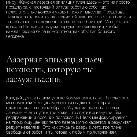
миру. Женская лазерная эпиляция плеч здесь — это не просто
процедура, а настоящий ритуал заботы о себе, где
нежелательные волоски уходят тихо и навсегда. Представь:
твоя кожа становится шелковистой, как после легкого бриза, и
ты забываешь о ежедневных хлопотах с бритвой. Мы в салоне
красоты Шелк используем передовые технологии, чтобы
каждая сессия была комфортной, как объятия близкого
человека.
Лазерная эпиляция плеч:
нежность, которую ты
заслуживаешь
Каждый день в нашем уголке Коммунарки, на ул. Янковского,
мы помогаем женщинам обрести гладкость, которая
вдохновляет на новые образы. Удаление волос на плечах
лазером — это путь к той коже, что светится изнутри, без
раздражений и вросших волосков. В Шелк мы фокусируемся
на твоих ощущениях: тепло лазера мягко касается, а результат
радует неделями. Это как открыть дверь в лето, где плечи
свободны от забот, и ты готова к любым приключениям.