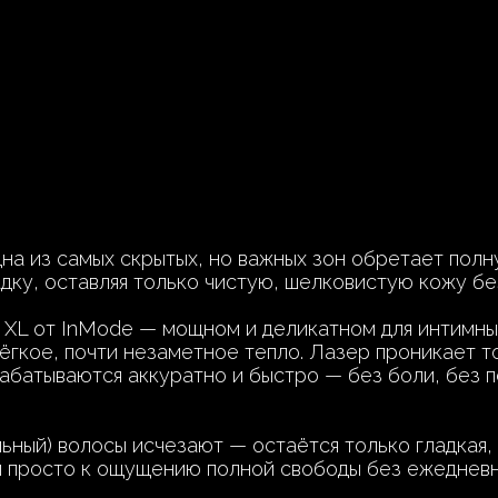
на из самых скрытых, но важных зон обретает полн
дку, оставляя только чистую, шелковистую кожу бе
 XL от InMode — мощном и деликатном для интимны
гкое, почти незаметное тепло. Лазер проникает то
рабатываются аккуратно и быстро — без боли, без 
ьный) волосы исчезают — остаётся только гладкая, 
и просто к ощущению полной свободы без ежеднев