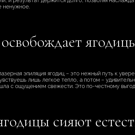
ли, и результат держится долго, позволяя наслажд
е ненужное.
 освобождает ягодицы
зерная эпиляция ягодиц – это нежный путь к увере
очувствуешь лишь легкое тепло, а потом – удивител
ла с ощущением свежести. Это по-честному выгодно
ягодицы сияют естес