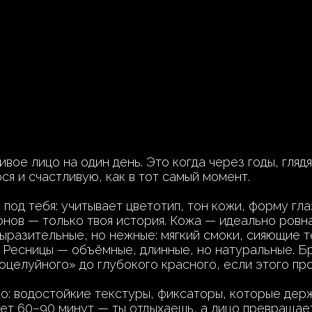
вое лицо на один день. Это когда через годы, гляд
я и счастливую, как в тот самый момент.
д тебя: учитывает цветотип, тон кожи, форму глаз,
ов — только твоя история. Кожа — идеально ровная
выразительные, но нежные: мягкий смоки, сияющие т
о. Ресницы — объёмные, длинные, но натуральные. Б
оцелуйного» до глубокого красного, если этого про
о: водостойкие текстуры, фиксаторы, которые держ
ает 60–90 минут — ты отдыхаешь, а лицо превращает