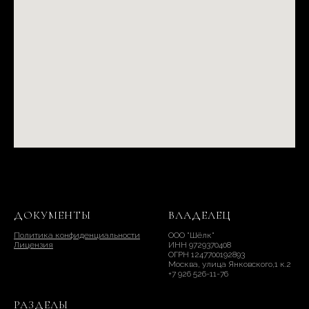
ДОКУМЕНТЫ
ВЛАДЕЛЕЦ
Политика конфиденциальности
ООО "Шёлк"
Лицензия
ИНН 9729370408
ОГРН 1247700192893
Москва, улица Янковского,1 к.2
+7 926 526-11-76
РАЗДЕЛЫ