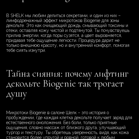
В SHELK мы любим делиться секретами, и один из них –
лимфодренажный эффект микротоков Biogenie для зоны
декольте. Это как очищающий дождь, смывающий токсины и
отеки, оставляя кожу чистой и подтянутой. Ты почувствуешь
прилив энергии, когда поры сузятся, а цвет выровняется,
придавая тебе ощущение легкости. Процедура дарит не
только внешнюю красоту, но и внутренний комфорт, помогая
тебе сиять изнутри.
Тайна сияния: почему лифтинг
декольте Biogenie так трогает
душу
Микротоки Biogenie в салоне Шелк – это история о
пробуждении, где каждая клетка декольте получает заряд для
естественного омоложения. Без боли, только приятные
ощущения, словно массаж от близкого друга, улучшающий
тургор и текстуру. Ты обретешь уверенность, видя, как кожа
становится более упругой и ровной, готовой к любым