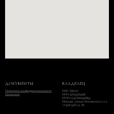
ДОКУМЕНТЫ
ВЛАДЕЛЕЦ
Политика конфиденциальности
ООО "Шёлк"
Лицензия
ИНН 9729370408
ОГРН 1247700192893
Москва, улица Янковского,1 к.2
+7 926 526-11-76