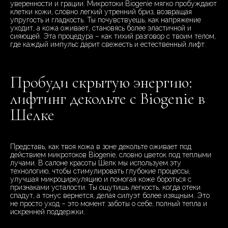
уверенности и грации. Микротоки Biogenie мягко пробуждают
клетки кожи, словно легкий утренний бриз, возвращая
упругость и гладкость. Ты почувствуешь, как напряжение
уходит, а кожа оживает, становясь более эластичной и
сияющей. Эта процедура – как тихий разговор с твоим телом,
где каждый импульс дарит свежесть и естественный лифт.
Пробуди скрытую энергию:
лифтинг декольте с Biogenie в
Шелке
Представь, как твоя кожа в зоне декольте оживает под
действием микротоков Biogenie, словно цветок под теплыми
лучами. В салоне красоты Шелк мы используем эту
технологию, чтобы стимулировать глубокие процессы,
улучшая микроциркуляцию и помогая коже бороться с
признаками усталости. Ты ощутишь легкость, когда отеки
спадут, а тонус вернется, делая силуэт более изящным. Это
не просто уход – это момент заботы о себе, полный тепла и
искренней поддержки.