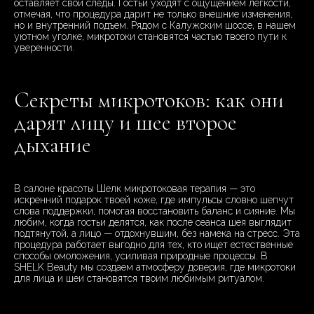
оставляет свои следы. Гостьи уходят с ощущением легкости,
отмечая, что процедура дарит не только внешние изменения,
но и внутренний подъем. Рядом с Калужским шоссе, в нашем
уютном уголке, микротоки становятся частью твоего пути к
уверенности.
Секреты микротоков: как они
дарят лицу и шее второе
дыхание
В салоне красоты Шелк микротоковая терапия — это
искренний подарок твоей коже, где импульсы словно шепчут
слова поддержки, помогая восстановить баланс и сияние. Мы
любим, когда гостьи делятся, как после сеанса шея выглядит
подтянутой, а лицо — отдохнувшим, без намека на стресс. Эта
процедура работает выгодно для тех, кто ищет естественные
способы омоложения, усиливая природные процессы. В
SHELK Beauty мы создаем атмосферу доверия, где микротоки
для лица и шеи становятся твоим любимым ритуалом.