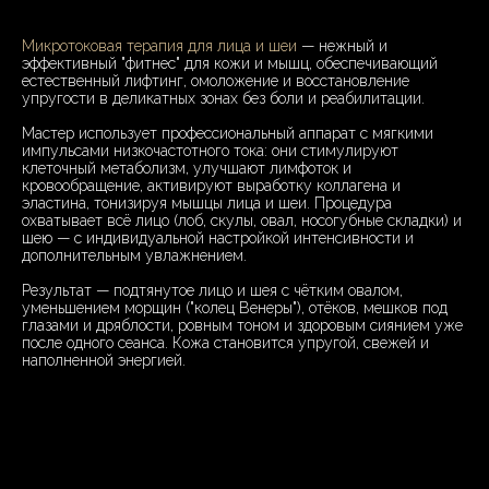
Микротоковая терапия для лица и шеи
— нежный и
эффективный "фитнес" для кожи и мышц, обеспечивающий
естественный лифтинг, омоложение и восстановление
упругости в деликатных зонах без боли и реабилитации.
Мастер использует профессиональный аппарат с мягкими
импульсами низкочастотного тока: они стимулируют
клеточный метаболизм, улучшают лимфоток и
кровообращение, активируют выработку коллагена и
эластина, тонизируя мышцы лица и шеи. Процедура
охватывает всё лицо (лоб, скулы, овал, носогубные складки) и
шею — с индивидуальной настройкой интенсивности и
дополнительным увлажнением.
Результат — подтянутое лицо и шея с чётким овалом,
уменьшением морщин ("колец Венеры"), отёков, мешков под
глазами и дряблости, ровным тоном и здоровым сиянием уже
после одного сеанса. Кожа становится упругой, свежей и
наполненной энергией.