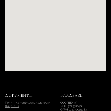
ДОКУМЕНТЫ
ВЛАДЕЛЕЦ
Политика конфиденциальности
ООО "Шёлк"
Лицензия
ИНН 9729370408
ОГРН 1247700192893