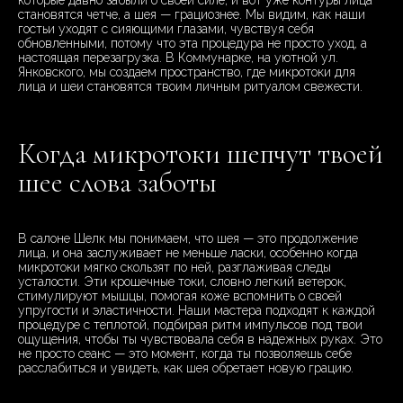
которые давно забыли о своей силе, и вот уже контуры лица
становятся четче, а шея — грациознее. Мы видим, как наши
гостьи уходят с сияющими глазами, чувствуя себя
обновленными, потому что эта процедура не просто уход, а
настоящая перезагрузка. В Коммунарке, на уютной ул.
Янковского, мы создаем пространство, где микротоки для
лица и шеи становятся твоим личным ритуалом свежести.
Когда микротоки шепчут твоей
шее слова заботы
В салоне Шелк мы понимаем, что шея — это продолжение
лица, и она заслуживает не меньше ласки, особенно когда
микротоки мягко скользят по ней, разглаживая следы
усталости. Эти крошечные токи, словно легкий ветерок,
стимулируют мышцы, помогая коже вспомнить о своей
упругости и эластичности. Наши мастера подходят к каждой
процедуре с теплотой, подбирая ритм импульсов под твои
ощущения, чтобы ты чувствовала себя в надежных руках. Это
не просто сеанс — это момент, когда ты позволяешь себе
расслабиться и увидеть, как шея обретает новую грацию.