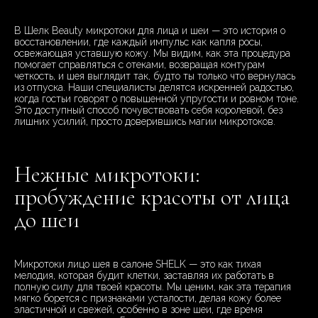
В Шелк Beauty микротоки для лица и шеи — это история о
восстановлении, где каждый импульс как капля росы,
освежающая уставшую кожу. Мы видим, как эта процедура
помогает справляться с отеками, возвращая контурам
четкость, и шея выглядит так, будто ты только что вернулась
из отпуска. Наши специалисты делятся искренней радостью,
когда гостьи говорят о повышенной упругости и ровном тоне.
Это доступный способ почувствовать себя королевой, без
лишних усилий, просто доверившись магии микротоков.
Нежные микротоки:
пробуждение красоты от лица
до шеи
Микротоки лицо шея в салоне SHELK — это как тихая
мелодия, которая будит клетки, заставляя их работать в
полную силу для твоей красоты. Мы ценим, как эта терапия
мягко борется с признаками усталости, делая кожу более
эластичной и свежей, особенно в зоне шеи, где время