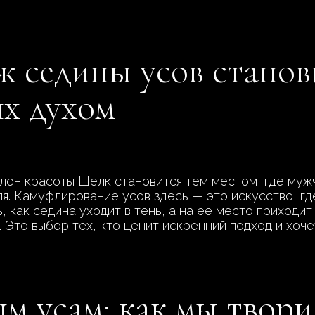
ж седины усов стано
х духом
алон красоты Шелк становится тем местом, где мужч
я. Камуфлирование усов здесь — это искусство, гд
 как седина уходит в тень, а на ее место приходит
Это выбор тех, кто ценит искренний подход и хоче
м усам: как мы твор