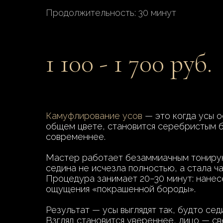
Продолжительность: 30 минут
1 100 - 1 700 руб.
Камуфлирование усов
— это когда усы о
общем цвете, становится серебристым б
современнее.
Мастер работает безаммиачным тонирую
седина не исчезла полностью, а стала ч
Процедура занимает 20–30 минут: нанесе
ощущения «покрашенной бороды».
Результат — усы выглядят так, будто сед
Взгляд становится увереннее, лицо — св