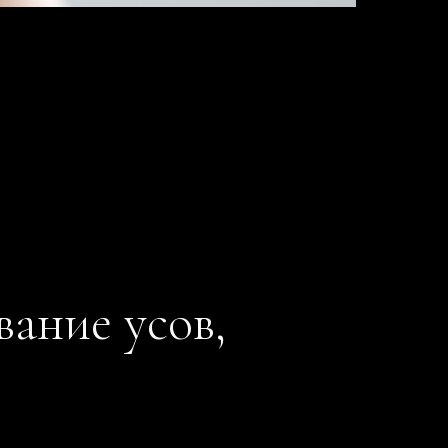
вание усов,
ы