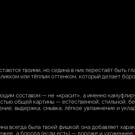
стаются твоими, но седина в них перестаёт быть гл
ликком или тёплым оттенком, который делает боро
щим составом — не «красит», а именно камуфлируе
астью общей картины — естественной, стильной, бе
ние, выдержка, смывка, лёгкое увлажнение и уклад
ина всегда была твоей фишкой: она добавляет харак
ежее, а борода (если есть) — дороже и ухоженнее