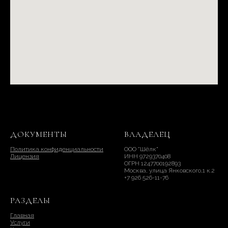
ДОКУМЕНТЫ
ВЛАДЕЛЕЦ
Политика конфиденциальности
ООО "Шёлк"
Лицензия
ИНН 9729370408
ОГРН 1247700192893
Москва, улица Янковского,1 к.2
+7 926 526-11-76
РАЗДЕЛЫ
Главная
Услуги