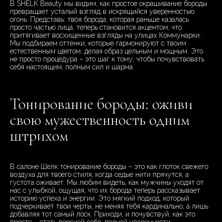
В SHELK Beauty мы видим, как простое окрашивание бороды
превращает усталый взгляд в искрящийся уверенностью
огонь. Представь: твоя борода, которая раньше казалась
просто частью лица, теперь становится акцентом, что
притягивает восхищенные взгляды на улицах Коммунарки.
Мы подбираем оттенки, которые гармонируют с твоим
естественным цветом, делая образ цельным и мощным. Это
не просто процедура – это шаг к тому, чтобы почувствовать
себя настоящим, полным сил и шарма.
Тонирование бороды: оживи
свою мужественность одним
штрихом
В салоне Шелк тонирование бороды – это как глоток свежего
воздуха для твоего стиля, когда седые нити прячутся, а
густота оживает. Мы любим видеть, как мужчины уходят от
нас с улыбкой, ощущая, что их борода теперь рассказывает
историю успеха и энергии. Это мягкий подход, который
подчеркивает твои черты, не меняя тебя кардинально, а лишь
добавляя тот самый лоск. Приходи, и почувствуй, как это