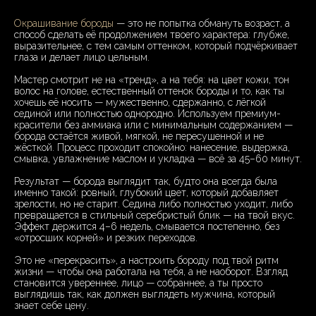
Окрашивание бороды
— это не попытка обмануть возраст, а
способ сделать её продолжением твоего характера: глубже,
выразительнее, с тем самым оттенком, который подчёркивает
глаза и делает лицо цельным.
Мастер смотрит не на «тренд», а на тебя: на цвет кожи, тон
волос на голове, естественный оттенок бороды и то, как ты
хочешь её носить — мужественно, сдержанно, с лёгкой
сединой или полностью однородно. Используем премиум-
красители без аммиака или с минимальным содержанием —
борода остаётся живой, мягкой, не пересушенной и не
жёсткой. Процесс проходит спокойно: нанесение, выдержка,
смывка, увлажнение маслом и укладка — всё за 45–60 минут.
Результат — борода выглядит так, будто она всегда была
именно такой: ровный, глубокий цвет, который добавляет
зрелости, но не старит. Седина либо полностью уходит, либо
превращается в стильный серебристый блик — на твой вкус.
Эффект держится 4–6 недель, смывается постепенно, без
«отросших корней» и резких переходов.
Это не «перекрасить», а настроить бороду под твой ритм
жизни — чтобы она работала на тебя, а не наоборот. Взгляд
становится увереннее, лицо — собраннее, а ты просто
выглядишь так, как должен выглядеть мужчина, который
знает себе цену.