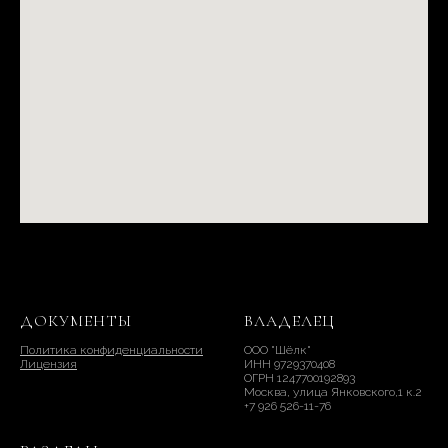
ДОКУМЕНТЫ
ВЛАДЕЛЕЦ
Политика конфиденциальности
ООО "Шёлк"
Лицензия
ИНН 9729370408
ОГРН 1247700192893
Москва, улица Янковского,1 к.2
+7 926 526-11-76