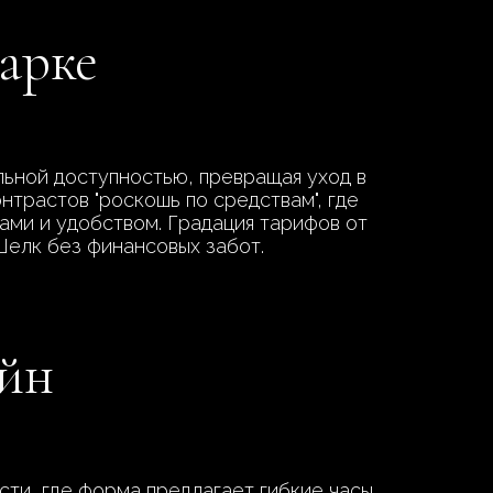
арке
ьной доступностью, превращая уход в
нтрастов "роскошь по средствам", где
ами и удобством. Градация тарифов от
Шелк без финансовых забот.
айн
ти, где форма предлагает гибкие часы