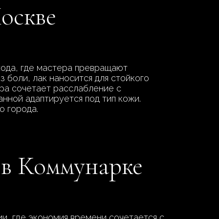
Москве
хода, где мастера превращают
з боли, лак наносится для стойкого
ура сочетает расслабление с
нной адаптируется под тип кожи.
о города.
 в Коммунарке
, где экономия времени сочетается с