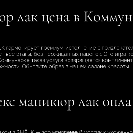
р лак цена в Коммун
LK гармонирует премиум-исполнение с привлекател
 все этапы, без неожиданных наценок. Это игра ко
Коммунарке такая услуга возвращается комплимент
ожности. Обновите образ в нашем салоне красоты 
екс маникюр лак онл
аком в SHÊLK — это мгновенный мостик к ухоженнос