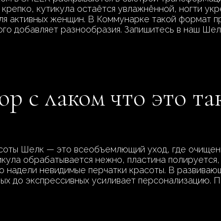
крепко, кутикула остаётся увлажнённой, ногти укр
ля активных женщин. В Коммунарке такой формат пр
ого добавляет разнообразия. Запишитесь в наш Шел
р с лаком что это та
асоты Шелк — это всеобъемлющий уход, где очищен
икула обрабатывается нежно, пластина полируется,
но надели невидимые перчатки красоты. В развива
вых до экспрессивных усиливает персонализацию. П