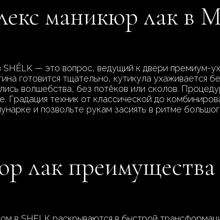
плекс маникюр лак в 
в SHÊLK — это вопрос, ведущий к двери премиум-у
тина готовится тщательно, кутикула ухаживается бе
нулись волшебства, без потёков или сколов. Процед
. Градация техник от классической до комбинирова
унарке и позвольте рукам засиять в ритме большог
юр лак преимущества
ом в SHELK раскрываются в быстрой трансформации