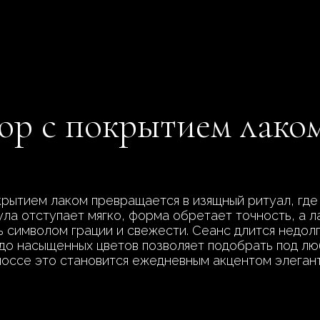
юр с покрытием лако
рытием лаком превращается в изящный ритуал, где
ула отступает мягко, форма обретает точность, а 
ь символом грации и свежести. Сеанс длится недолг
в до насыщенных цветов позволяет подобрать под л
го шоссе это становится ежедневным акцентом элега