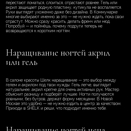
перестают ломаться, слоиться, отрастают ровнее. Гель или
акрил защищает родную пластину, кутикула не воспаляется.
Руки выглядят ухоженно даже без дизайна. В Коммунарке
многие выбирают именно за это — не нужно ждать, пока свои
отрастут. Можно сразу красить, делать френч или нюд.
Попробуй — и поймёшь, почему подруги теперь не
возвращаются к коротким ногтям.
Наращивание ногтей акрил
или гель
В салоне красоты Шелк наращивание — это выбор между
гелем и акрилом под твои нужды. Гель легче, выглядит
натуральнее, акрил крепче для очень активных рук. Мастер
объяснит разницу и подберёт лучшее. Ногти получаются
ровными, без бугров, держат форму месяцами. В Новой
Москве это удобно — не нужно ездить в центр за качеством.
Приходи в SHÊLK и реши, что подходит именно тебе.
Наращивание ногтей цена