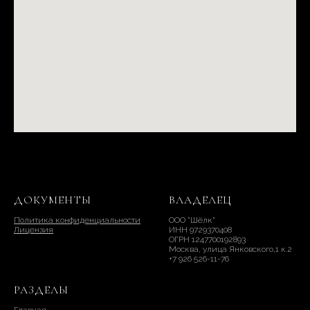
ДОКУМЕНТЫ
ВЛАДЕЛЕЦ
Политика конфиденциальности
ООО "Шёлк"
Лицензия
ИНН 9729370408
ОГРН 1247700192893
Москва, улица Янковского,1 к.2
+7 926 526-11-76
РАЗДЕЛЫ