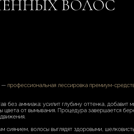
ШЕННЫХ ВОЛОС
с —
профессиональная лессировка премиум-средст
в без аммиака: усилит глубину оттенка, добавит м
иты цвета от вымывания. Процедура завершается бе
 движения.
ным сиянием, волосы выглядят здоровыми, шелковис