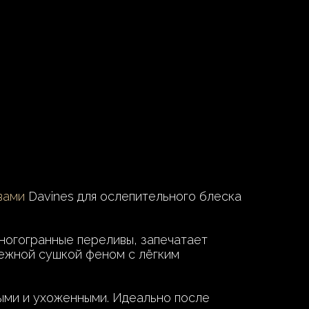
вами
Davines для ослепительного блеска
ногогранные переливы, запечатает
режной сушкой феном с лёгким
тыми и ухоженными. Идеально после