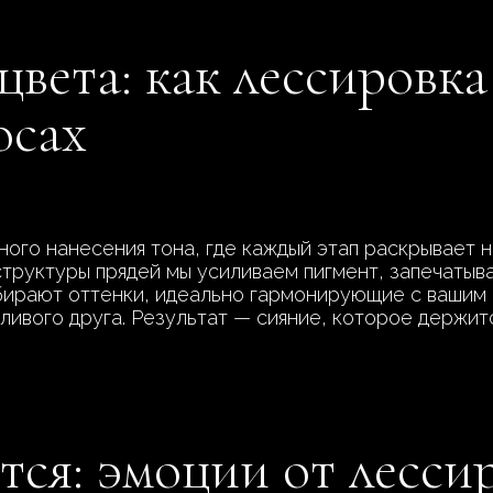
вета: как лессировка
осах
ого нанесения тона, где каждый этап раскрывает н
структуры прядей мы усиливаем пигмент, запечатыва
бирают оттенки, идеально гармонирующие с вашим 
ивого друга. Результат — сияние, которое держит
тся: эмоции от лесси