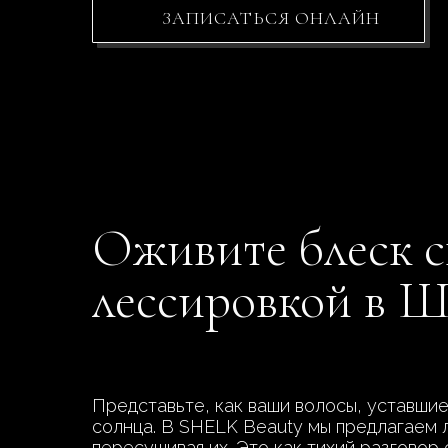
ЗАПИСАТЬСЯ ОНЛАЙН
Оживите блеск с
лессировкой в 
Представьте, как ваши волосы, уставшие
солнца. В SHELK Beauty мы предлагаем 
пересушивая их. Это как тихий разговор