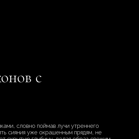
онов с
нками, словно поймав лучи утреннего
ть сияния уже окрашенным прядям, не
ает скрытую глубину, делая образ свежим