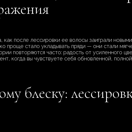
ражения
 как после лессировки ее волосы заиграли новыми
ько проще стало укладывать пряди — они стали мяг
ории повторяются часто: радость от усиленного цве
мент, когда вы чувствуете себя обновленной, полно
му блеску: лессировк