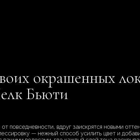
воих окрашенных лок
Шелк Бьюти
 от повседневности, вдруг заискрятся новыми отте
лессировку — нежный способ усилить цвет и добави
 с вашими волосами, где каждый слой тона раскрыв