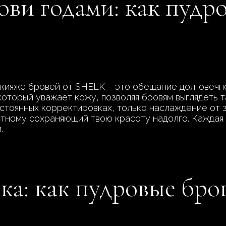
ови годами: как пудр
ияже бровей от SHELK – это обещание долговечност
который уважает кожу, позволяя бровям выглядеть т
постоянных корректировках, только наслаждение от
естному сохраняющий твою красоту надолго. Каждая 
.
а: как пудровые бро