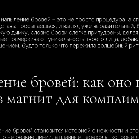
 напыление бровей – это не просто процедура, а 
дставь: просыпаешься, и взгляд уже выразительный,
гкую дымку, словно брови слегка припудрены, дела
ые подчеркивают уникальность твоего лица, добавл
ущением, будто только что пережила волшебный рит
ние бровей: как оно
в магнит для комплим
ние бровей становится историей о нежности и стой
Это не резкие линии, а плавные переходы, которые