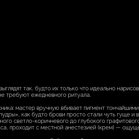
выглядят так, будто их только что идеально нарисо
не требуют ежедневного ритуала.
ехника: мастер вручную вбивает пигмент тончайшим
пудры», как будто брови просто стали чуть гуще и 
ного светло-коричневого до глубокого графитового
са, проходит с местной анестезией (крем) — ощущ