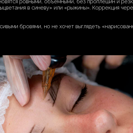
новятся ровными, объёмными, без проплешин и резки
ыцветания в синеву» или «рыжины». Коррекция чере
асивыми бровями, но не хочет выглядеть «нарисован