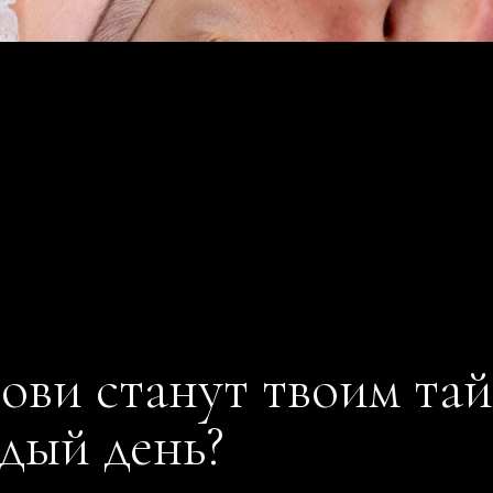
рови станут твоим т
дый день?