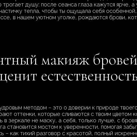
о трогает душу: после сеанса глаза кажутся ярче, 
астичку тепла, чтобы ты ощущала себя особенной,
оссе, в нашем уютном уголке, рождаются брови, ко
тный макияж бровей
 ценит естественность
дровым методом – это о доверии к природе твоего 
рают оттенки, которые сливаются с твоим цветом к
ь в зеркале не маску, а себя, только лучше, с бров
уга становится мостом к уверенности, помогая заб
ь – как тихий разговор с красотой, полный искренн